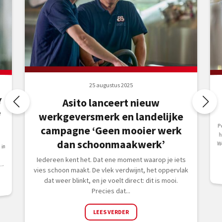
25 augustus 2025
Y
Asito lanceert nieuw
e
werkgeversmerk en landelijke
P
h
W
campagne ‘Geen mooier werk
dan schoonmaakwerk’
in
Iedereen kent het. Dat ene moment waarop je iets
..
vies schoon maakt. De vlek verdwijnt, het oppervlak
dat weer blinkt, en je voelt direct: dit is mooi.
Precies dat...
LEES VERDER