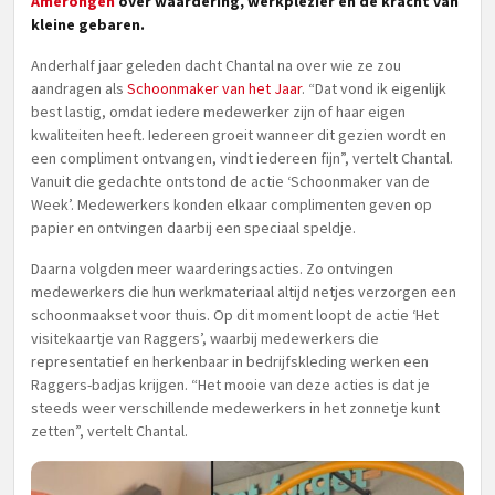
Amerongen
over waardering, werkplezier en de kracht van
kleine gebaren.
Anderhalf jaar geleden dacht Chantal na over wie ze zou
aandragen als
Schoonmaker van het Jaar
. “Dat vond ik eigenlijk
best lastig, omdat iedere medewerker zijn of haar eigen
kwaliteiten heeft. Iedereen groeit wanneer dit gezien wordt en
een compliment ontvangen, vindt iedereen fijn”, vertelt Chantal.
Vanuit die gedachte ontstond de actie ‘Schoonmaker van de
Week’. Medewerkers konden elkaar complimenten geven op
papier en ontvingen daarbij een speciaal speldje.
Daarna volgden meer waarderingsacties. Zo ontvingen
medewerkers die hun werkmateriaal altijd netjes verzorgen een
schoonmaakset voor thuis. Op dit moment loopt de actie ‘Het
visitekaartje van Raggers’, waarbij medewerkers die
representatief en herkenbaar in bedrijfskleding werken een
Raggers-badjas krijgen. “Het mooie van deze acties is dat je
steeds weer verschillende medewerkers in het zonnetje kunt
zetten”, vertelt Chantal.