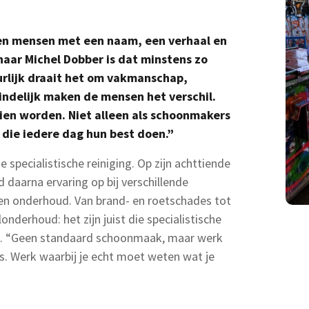
ken mensen met een naam, een verhaal en
naar Michel Dobber is dat minstens zo
uurlijk draait het om vakmanschap,
eindelijk maken de mensen het verschil.
ien worden. Niet alleen als schoonmakers
s die iedere dag hun best doen.”
e specialistische reiniging. Op zijn achttiende
d daarna ervaring op bij verschillende
ng en onderhoud. Van brand- en roetschades tot
derhoud: het zijn juist die specialistische
gt. “Geen standaard schoonmaak, maar werk
. Werk waarbij je echt moet weten wat je