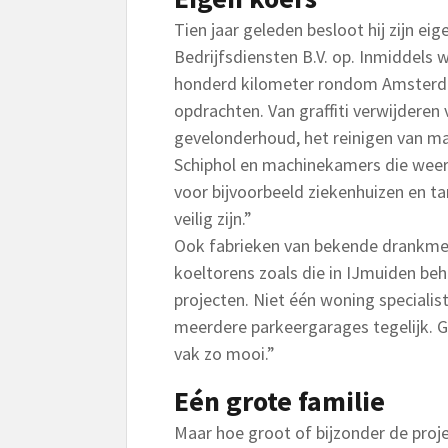
Tien jaar geleden besloot hij zijn eig
Bedrijfsdiensten B.V. op. Inmiddels w
honderd kilometer rondom Amsterda
opdrachten. Van graffiti verwijdere
gevelonderhoud, het reinigen van m
Schiphol en machinekamers die weer
voor bijvoorbeeld ziekenhuizen en t
veilig zijn.”
Ook fabrieken van bekende drankmer
koeltorens zoals die in IJmuiden be
projecten. Niet één woning specialis
meerdere parkeergarages tegelijk. Ge
vak zo mooi.”
Eén grote familie
Maar hoe groot of bijzonder de projec