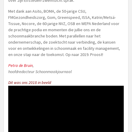
over zijn Elfsteden-zwemtocht sprak.
Met dank aan Asito, BOMA, de 50-jarige CSU,
FMGezondheidszorg, Gom, Greenspeed, ISSA, Katrin/Metsä-
Tissue, Nocore, de 60-jarige NVZ, OSB en WEPA Nederland voor
de prachtige podia en momenten die jullie ons en de
schoonmaakbranche boden. Met parallellen naar het
ondernemerschap, de zoektocht naar verbinding, de kansen
voor en ontwikkelingen in schoonmaak en facility management,
en onze stap naar de toekomst. Op naar 2019. Proost!
Petra de Bruin
,
hoofdredacteur Schoonmaakjournaal
Dit was ons 2018 in beeld