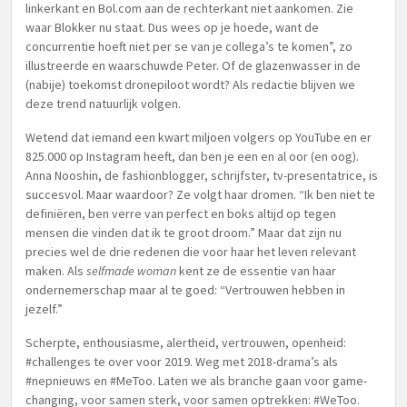
linkerkant en Bol.com aan de rechterkant niet aankomen. Zie
waar Blokker nu staat. Dus wees op je hoede, want de
concurrentie hoeft niet per se van je collega’s te komen”, zo
illustreerde en waarschuwde Peter. Of de glazenwasser in de
(nabije) toekomst dronepiloot wordt? Als redactie blijven we
deze trend natuurlijk volgen.
Wetend dat iemand een kwart miljoen volgers op YouTube en er
825.000 op Instagram heeft, dan ben je een en al oor (en oog).
Anna Nooshin, de fashionblogger, schrijfster, tv-presentatrice, is
succesvol. Maar waardoor? Ze volgt haar dromen. “Ik ben niet te
definiëren, ben verre van perfect en boks altijd op tegen
mensen die vinden dat ik te groot droom.” Maar dat zijn nu
precies wel de drie redenen die voor haar het leven relevant
maken. Als
selfmade woman
kent ze de essentie van haar
ondernemerschap maar al te goed: “Vertrouwen hebben in
jezelf.”
Scherpte, enthousiasme, alertheid, vertrouwen, openheid:
#challenges te over voor 2019. Weg met 2018-drama’s als
#nepnieuws en #MeToo. Laten we als branche gaan voor game-
changing, voor samen sterk, voor samen optrekken: #WeToo.