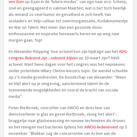
van Gom
op 6 juni in de ‘future-modus’: van ego naar eco. Scherp,
snel en geëngageerd is vakman Maarten; wat is het toch heerlijk
als iemand zo veel humor en gevatheid in zich heeft. Van
asoladers en Yelp-cultuur tot zwermorganisatie, Kodakmomentje
en War on Talent. Met meer dan een gezonde dosis
enthousiasme en inspiratie huiswaarts keren en op weg naar
morgen gaan. Top!
En Alexander Klöpping: hoe actueel kon zijn bijdrage aan het
ADG-
congres
Relevant zijn – relevant blijven
op 20 maart zijn?! Héél
actueel. Want twee dagen voor het congres was het nepnieuws
onder potentiële Hillary Clinton-kiezers topic. De wereld schudde
op z’n media-grondvesten. De boodschap van Alexander: “Wees
en blijf alert op je omgeving, aanstormend talent én de
toenemende mogelijkheden en vooral de kracht van sociale
media”.
Peter Rietbroek, voorzitter van AWOG en directeur van
dienstverlener in glas en gevel Rietbroek, sloeg het ‘alert’-
bruggetje naar glasbewassing en nieuwe technieken als drones
en het reinigen met bacteriën tijdens het
AWOG-ledenevent
op 5
november. “Blokker zag de concurrentie van Action aan de