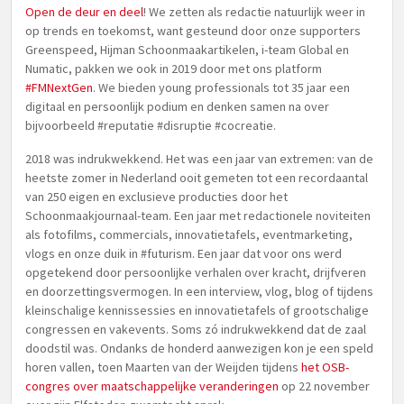
Open de deur en deel
! We zetten als redactie natuurlijk weer in
op trends en toekomst, want gesteund door onze supporters
Greenspeed, Hijman Schoonmaakartikelen, i-team Global en
Numatic, pakken we ook in 2019 door met ons platform
#FMNextGen
. We bieden young professionals tot 35 jaar een
digitaal en persoonlijk podium en denken samen na over
bijvoorbeeld #reputatie #disruptie #cocreatie.
2018 was indrukwekkend. Het was een jaar van extremen: van de
heetste zomer in Nederland ooit gemeten tot een recordaantal
van 250 eigen en exclusieve producties door het
Schoonmaakjournaal-team. Een jaar met redactionele noviteiten
als fotofilms, commercials, innovatietafels, eventmarketing,
vlogs en onze duik in #futurism. Een jaar dat voor ons werd
opgetekend door persoonlijke verhalen over kracht, drijfveren
en doorzettingsvermogen. In een interview, vlog, blog of tijdens
kleinschalige kennissessies en innovatietafels of grootschalige
congressen en vakevents. Soms zó indrukwekkend dat de zaal
doodstil was. Ondanks de honderd aanwezigen kon je een speld
horen vallen, toen Maarten van der Weijden tijdens
het OSB-
congres over maatschappelijke veranderingen
op 22 november