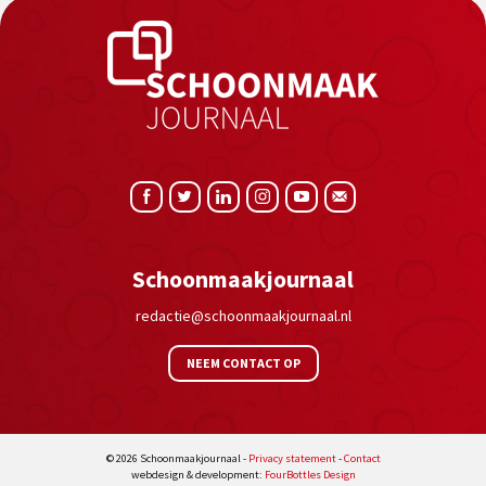
Schoonmaakjournaal
redactie@schoonmaakjournaal.nl
NEEM CONTACT OP
© 2026 Schoonmaakjournaal -
Privacy statement
-
Contact
webdesign & development:
FourBottles Design