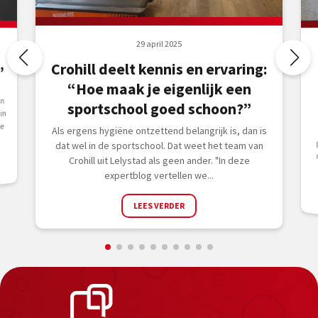
29 april 2025
,
Crohill deelt kennis en ervaring:
“Hoe maak je eigenlijk een
an
sportschool goed schoon?”
in
ie
Als ergens hygiëne ontzettend belangrijk is, dan is
dat wel in de sportschool. Dat weet het team van
Crohill uit Lelystad als geen ander. "In deze
expertblog vertellen we...
LEES VERDER