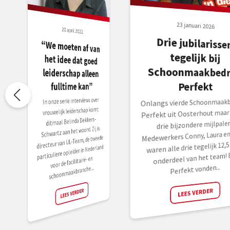
23 januari 2026
20 april 2022
Drie jubilarisse
tegelijk bi
Schoonmaakbedrij
“We moeten af van
het idee dat goed
leiderschap alleen
Perfekt
fulltime kan”
In onze serie interviews over
Onlangs vierde Schoonmaakbe
vrouwelijk leiderschap komt
Perfekt uit Oosterhout maar l
ditmaal Belinda Dekkers-
drie bijzondere mijlpalen
Schwartz aan het woord. Zij is
Medewerkers Conny, Laura en
directeur van UL-Team, de tweede
waren alle drie tegelijk 12,5 
particuliere opleider in Nederland
onderdeel van het team! B
voor de facilitaire- en
Perfekt vonden...
schoonmaakbranche....
LEES VERDER
LEES VERDER