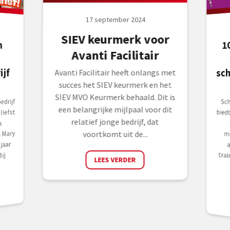
17 september 2024
SIEV keurmerk voor
1
n
j
f
Avanti Facilitair
sc
Avanti Facilitair heeft onlangs met
succes het SIEV keurmerk en het
SIEV MVO Keurmerk behaald. Dit is
drijf
Sc
bie
Ha
me
ar
tra
on
een belangrijke mijlpaal voor dit
iefst
relatief jonge bedrijf, dat
.
 Mary
voortkomt uit de...
jaar
ij
LEES VERDER