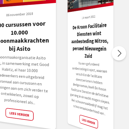
06 november 2018
14 maart 2022
00 cursussen voor
De Kroon Facilitaire
10.000
Diensten wint
hoonmaakkrachten
aanbesteding Mitros,
bij Asito
perceel Nieuwegein
Zuid
hoonmaakorganisatie Asito
dt, in samenwerking met Good
bitz, al haar 10.000
dewerkers een uitgebreid
senaal aan cursussen en
iningen aan om zich verder te
twikkelen, zowel op
Na een gefundeerd
aanbestedingstraject, waaraan
verschillende facilitaire
dienstverleners hebben
deelgenomen, heeft De Kroon Facilitaire Diensten de definitieve
gunning in de wacht mogen slepen.
Het schoonmaakbedrijf mag het
professioneel als...
schoonmaakonderhoud van...
LEES VERDER
LEES VERDER