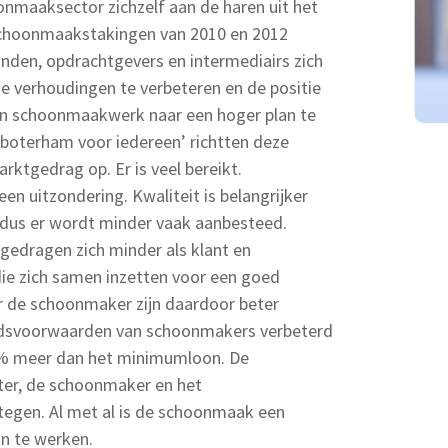
onmaaksector zichzelf aan de haren uit het
schoonmaakstakingen van 2010 en 2012
den, opdrachtgevers en intermediairs zich
 verhoudingen te verbeteren en de positie
an schoonmaakwerk naar een hoger plan te
ke boterham voor iedereen’ richtten deze
rktgedrag op. Er is veel bereikt.
een uitzondering. Kwaliteit is belangrijker
 dus er wordt minder vaak aanbesteed.
edragen zich minder als klant en
die zich samen inzetten voor een goed
r de schoonmaker zijn daardoor beter
eidsvoorwaarden van schoonmakers verbeterd
% meer dan het minimumloon. De
ter, de schoonmaker en het
tegen. Al met al is de schoonmaak een
n te werken.