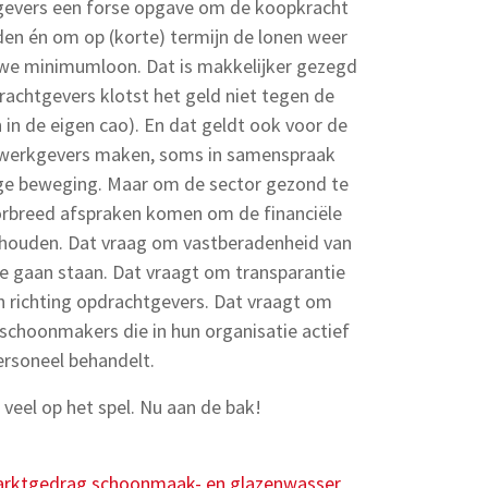
tgevers een forse opgave om de koopkracht
en én om op (korte) termijn de lonen weer
uwe minimumloon. Dat is makkelijker gezegd
achtgevers klotst het geld niet tegen de
n in de eigen cao). En dat geldt ook voor de
 werkgevers maken, soms in samenspraak
ge beweging. Maar om de sector gezond te
torbreed afspraken komen om de financiële
e houden. Dat vraag om vastberadenheid van
e gaan staan. Dat vraagt om transparantie
 richting opdrachtgevers. Dat vraagt om
schoonmakers die in hun organisatie actief
personeel behandelt.
t veel op het spel. Nu aan de bak!
arktgedrag schoonmaak- en glazenwasser