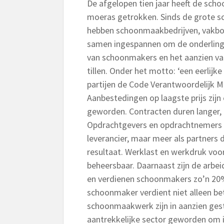
De afgelopen tien jaar heeft de scho
moeras getrokken. Sinds de grote 
hebben schoonmaakbedrijven, vakbon
samen ingespannen om de onderlinge
van schoonmakers en het aanzien v
tillen. Onder het motto: ‘een eerlij
partijen de Code Verantwoordelijk Ma
Aanbestedingen op laagste prijs zijn 
geworden. Contracten duren langer,
Opdrachtgevers en opdrachtnemers g
leverancier, maar meer als partners 
resultaat. Werklast en werkdruk voo
beheersbaar. Daarnaast zijn de arb
en verdienen schoonmakers zo’n 20
schoonmaker verdient niet alleen be
schoonmaakwerk zijn in aanzien ges
aantrekkelijke sector geworden om i