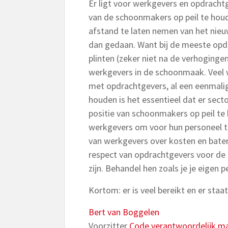
Er ligt voor werkgevers en opdrach
van de schoonmakers op peil te houd
afstand te laten nemen van het nie
dan gedaan. Want bij de meeste opdr
plinten (zeker niet na de verhoginge
werkgevers in de schoonmaak. Veel
met opdrachtgevers, al een eenmali
houden is het essentieel dat er sec
positie van schoonmakers op peil t
werkgevers om voor hun personeel t
van werkgevers over kosten en baten
respect van opdrachtgevers voor de 
zijn. Behandel hen zoals je je eigen 
Kortom: er is veel bereikt en er staa
Bert van Boggelen
Voorzitter
Code verantwoordelijk m