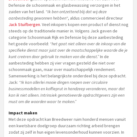
Defensie de schoonmaak en glasbewassing verzorgen in het
zuiden van het land.
“Ik ben ontzettend blij dat wij deze
aanbesteding gewonnen hebben
“, aldus commercieel directeur
Jack Stuifbergen
. Veel inkopers kopen een product of dienst nog
steeds op de traditionele manier in. Volgens Jack geven de
categorie Schoonmaak Rijk en Defensie bij deze aanbesteding
het goede voorbeeld:
“het gaat niet alleen over de inkoop van die
specifieke dienst maar juist over de maatschappelijke waarde die je
kunt creëren door gebruik te maken van die dienst.”
In de
aanbesteding hebben zij vier vragen gesteld die niet over
schoonmaak gaan, maar over maatschappelijk rendement.
Samenwerking is het belangrijkste onderdeel bij deze opdracht.
Jack:
“Ik kan allerlei mooie dingen roepen over circulaire
businessmodellen en koffieprut in handzeep veranderen, maar dat
kan ik niet alleen. Intrinsiek gemotiveerde opdrachtgevers zijn een
must om die woorden waar te maken.”
Impact maken
Met deze opdracht kan Breedweer ruim honderd mensen vanuit
een kwetsbare doelgroep duurzaam richting arbeid brengen
zodat zij zelf in hun eigen levensonderhoud kunnen voorzien. In