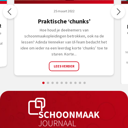
25 maart 2022
Praktische ‘chunks’
t
Hoe houd je deelnemers van
e
schoonmaakopleidingen betrokken, ook na de
,
lessen? Adinda Venneker van Ul-Team bedacht het
al
idee om ieder na een leerdag korte ‘chunks’ toe te
sturen. Korte...
LEES VERDER