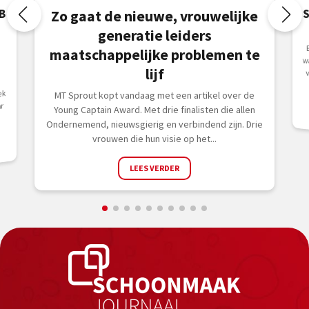
B
Zo gaat de nieuwe, vrouwelijke
generatie leiders
maatschappelijke problemen te
lijf
e
ek
MT Sprout kopt vandaag met een artikel over de
r
Young Captain Award. Met drie finalisten die allen
Ondernemend, nieuwsgierig en verbindend zijn. Drie
vrouwen die hun visie op het...
LEES VERDER