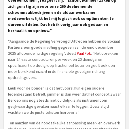
overeenkomen”, reageert hij. ” Echter, wanneer zaken op
zich gunstig zijn voor onze 260 deelnemende
schoonmaakbedrijven en de aldaar werkzame
medewerkers lijkt het mij logisch ook complimenten te
durven uitdelen. Dat heb ik vorig jaar ook gedaan en
herhaal ik nu opnieuw.”
“Aangaande de Regeling Vervroegd Uittreden hebben de Sociaal
Partners een goede invulling gegeven aan de eind december
2025 aflopende huidige regeling”, deelt
Paul Fok
. “Het oprekken
naar 24 vaste contracturen per week en 20 dienstjaren
specificeert de doelgroep fractioneel beter en geeft ook een
meer berekend inzicht in de financiële gevolgen richting
opdrachtgevers.
Leuk voor de bonden is dat het vooral hun eigen oudere
ledenbestand betreft, jammer is dan weer dat het concept Zwaar
Beroep ons nog steeds niet duidelijk is als instrument om
gelijkwaardige gevallen naast elkaar te leggen. Zoals altijd
wachten we de juiste teksten hierover af.
Ten aanzien van de noodzakelijke aanpassing meer- en overwerk