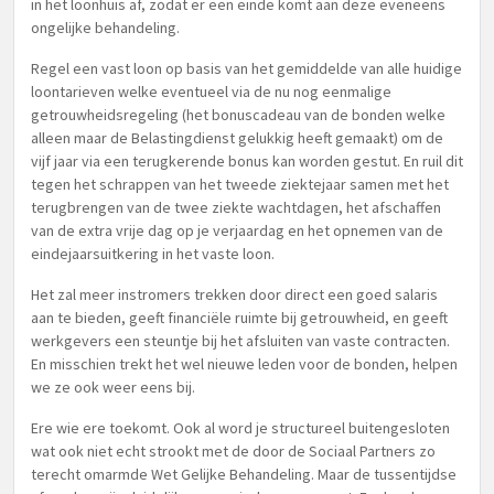
in het loonhuis af, zodat er een einde komt aan deze eveneens
ongelijke behandeling.
Regel een vast loon op basis van het gemiddelde van alle huidige
loontarieven welke eventueel via de nu nog eenmalige
getrouwheidsregeling (het bonuscadeau van de bonden welke
alleen maar de Belastingdienst gelukkig heeft gemaakt) om de
vijf jaar via een terugkerende bonus kan worden gestut. En ruil dit
tegen het schrappen van het tweede ziektejaar samen met het
terugbrengen van de twee ziekte wachtdagen, het afschaffen
van de extra vrije dag op je verjaardag en het opnemen van de
eindejaarsuitkering in het vaste loon.
Het zal meer instromers trekken door direct een goed salaris
aan te bieden, geeft financiële ruimte bij getrouwheid, en geeft
werkgevers een steuntje bij het afsluiten van vaste contracten.
En misschien trekt het wel nieuwe leden voor de bonden, helpen
we ze ook weer eens bij.
Ere wie ere toekomt. Ook al word je structureel buitengesloten
wat ook niet echt strookt met de door de Sociaal Partners zo
terecht omarmde Wet Gelijke Behandeling. Maar de tussentijdse