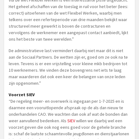
via de wet Flexibel Werken is een interessante piste uitgedacht.
Het geheel afschaffen van de toeslag in ruil voor het beter (lees:
correct) uitoefenen van de wet Flexibel Werken, waarbij men
telkens over een referteperiode van drie maanden bekijkt waar
structureel meer gewerkt is boven de contracturen en
vervolgens de werknemer een aangepast contact aanbiedt, lijkt
ons het beste van twee werelden.”
De administratieve last vermindert daarbij niet maar dit is niet
aan de Sociaal Partners. De wetten zijn er, goed om ze ook na te
leven. Tevens is er een vrijstelling voor kleine mkb bedrijven tot
10 werknemers. We vinden deze bovengrens net iets te laag
maar waarderen dat ook een keer de belangen van onze leden
zijn opgenomen.”
Voorzet SIEV
“De regeling meer- en overwerk is ingegaan per 1-7-2025 en is
daarmee een vooruitlopende afspraak op de als dan nieuw te
onderhandelen CAO. We wachten dan ook af wat de bonden dan
weer aanvullend bedenken. Als
SIEV
willen we daarbij wel een
voorzet geven die ook nog eens goed voor de gehele branche
is: schaf de laatste schaamtevolle jeugdlonen en dienstjaarlonen