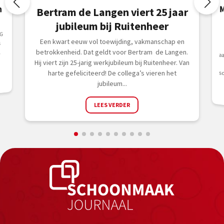
M
n
Bertram de Langen viert 25 jaar
jubileum bij Ruitenheer
G
Een kwart eeuw vol toewijding, vakmanschap en
s
betrokkenheid. Dat geldt voor Bertram de Langen.
l
Hij viert zijn 25-jarig werkjubileum bij Ruitenheer. Van
harte gefeliciteerd! De collega’s vieren het
ken
jubileum...
LEES VERDER