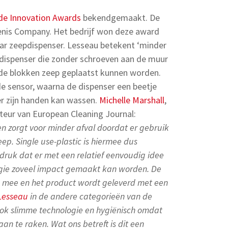
de Innovation Awards
bekendgemaakt. De
lenis Company. Het bedrijf won deze award
ar zeepdispenser. Lesseau betekent ‘minder
 dispenser die zonder schroeven aan de muur
de blokken zeep geplaatst kunnen worden.
de sensor, waarna de dispenser een beetje
er zijn handen kan wassen.
Michelle Marshall
,
cteur van European Cleaning Journal:
 zorgt voor minder afval doordat er gebruik
p. Single use-plastic is hiermee dus
ndruk dat er met een relatief eenvoudig idee
gie zoveel impact gemaakt kan worden. De
mee en het product wordt geleverd met een
Lesseau
in de andere categorieën van de
ook slimme technologie en hygiënisch omdat
an te raken. Wat ons betreft is dit een