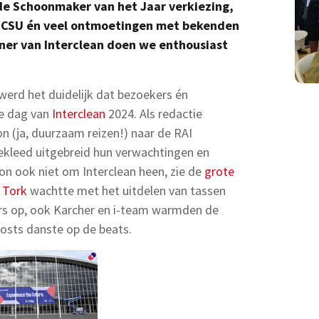
 de Schoonmaker van het Jaar verkiezing,
 CSU én veel ontmoetingen met bekenden
tner van Interclean doen we enthousiast
erd het duidelijk dat bezoekers én
te dag van
Interclean
2024. Als redactie
 (ja, duurzaam reizen!) naar de RAI
ekleed uitgebreid hun verwachtingen en
on ook niet om Interclean heen, zie de
grote
 Tork
wachtte met het uitdelen van tassen
rs op, ook Karcher en i-team warmden de
osts danste op de beats.