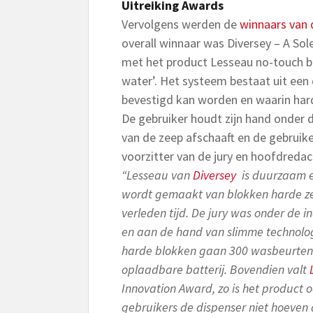
Uitreiking Awards
Vervolgens werden de
winnaars van 
overall winnaar was Diversey – A So
met het product Lesseau no-touch b
water’. Het systeem bestaat uit een
bevestigd kan worden en waarin har
De gebruiker houdt zijn hand onder 
van de zeep afschaaft en de gebruik
voorzitter van de jury en hoofdreda
“Lesseau van
Diversey
is duurzaam en
wordt gemaakt van blokken harde zee
verleden tijd. De jury was onder de i
en aan de hand van slimme technolo
harde blokken gaan 300 wasbeurten 
oplaadbare batterij. Bovendien valt
Innovation Award, zo is het product 
gebruikers de dispenser niet hoeven a