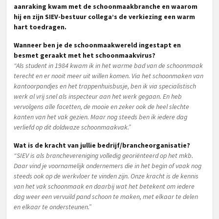
aanraking kwam met de schoonmaakbranche en waarom
hij en zijn SIEV-bestuur collega’s de verkiezing een warm
hart toedragen.
Wanneer ben je de schoonmaakwereld ingestapt en
besmet geraakt met het schoonmaakvirus?
“Als student in 1984 kwam ik in het warme bad van de schoonmaak
terecht en er nooit meer uit willen komen. Via het schoonmaken van
kantoorpandjes en het trappenhuisbusje, ben ik via specialistisch
werk al vrij snel als inspecteur aan het werk gegaan. En heb
vervolgens alle facetten, de mooie en zeker ook de heel slechte
kanten van het vak gezien. Maar nog steeds ben ik iedere dag
verliefd op dit doldwaze schoonmaakvak.”
Wat is de kracht van jullie bedrijf/brancheorganisatie?
“SIEV is als branchevereniging volledig georiënteerd op het mkb.
Daar vind je voornamelijk ondernemers die in het begin of vaak nog
steeds ook op de werkvloer te vinden zijn. Onze kracht is de kennis
van het vak schoonmaak en daarbij wat het betekent om iedere
dag weer een vervuild pand schoon te maken, met elkaar te delen
en elkaar te ondersteunen.”