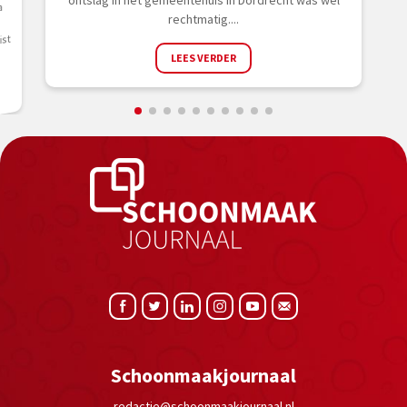
e
a
rechtmatig....
ist
LEES VERDER
Schoonmaakjournaal
redactie@schoonmaakjournaal.nl