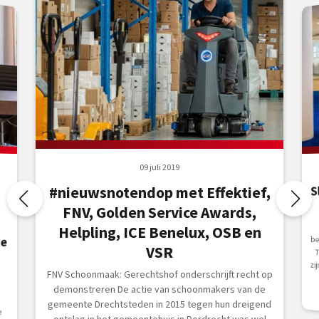
09 juli 2019
S
#nieuwsnotendop met Effektief,
FNV, Golden Service Awards,
Helpling, ICE Benelux, OSB en
we
VSR
zi
FNV Schoonmaak: Gerechtshof onderschrijft recht op
demonstreren De actie van schoonmakers van de
gemeente Drechtsteden in 2015 tegen hun dreigend
ontslag in het gemeentehuis in Dordrecht was wel