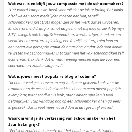
Wat was, is en blijft jouw compassie met de schoonmakers?
“Het woord ‘compassie’ heeft voor mij niet de juiste lading. Dat klinkt
alsof we een soort medelijden moeten hebben, terwijl
schoonmakers juist trots mogen zijn op het werk dat ze uitvoeren.
En die trotsheid draag ik vanaf dag één met mij mee en zie ik bij mijn
SIEV-collega’s ook terug. Schoonmakers worden afgerekend op een
veelal iets beperktere opleiding, een feitelijk niet erg ruim loon en
een negatieve perceptie vanuit de omgeving, omdat iedereen denkt
te weten wat schoonmaken is totdat men het vak schoonmaken zelf
écht ervaart. Ik denk dat er maar weinig mensen mijn die voor een
controlebeurt zouden slagen….”
Wat is jouw meest populaire blog of column?
“Ik heb er veel geschreven en nog veel meer gelezen. Leuk voor de
aandacht en de geschiedenisboekjes. Ik noem geen meest populair
exemplaar, want schrijven is leuk, maar elkaar spreken is veel
belangrijker. Stap vandaag nog op een schoonmaker af en ga eens
in gesprek. Dat is veel meer waard dan al dat geschrijf erover.”
Waarom vind je de verkiezing van Schoonmaker van het
Jaar belangrijk?
“Eerlijk gezegd heb ik moeite met het houden van wedstrijden,