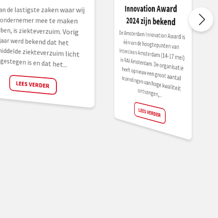
Innovation Award
an de lastigste zaken waar wij
en, is ziekteverzuim. Vorig
r werd bekend dat het
ddelde ziekteverzuim licht
2024 zijn bekend
s ondernemer mee te maken
De Amsterdam Innovation Award is
één van de hoogtepunten van
Interclean Amsterdam (14-17 mei)
in RAI Amsterdam. De organisatie
heeft opnieuw een groot aantal inzendingen van hoge kwaliteit
gestegen is en dat het...
LEES VERDER
ontvangen,...
LEES VERDER