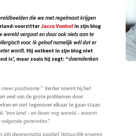
wereldbeelden die we met regelmaat krijgen
erland-voorzitter
Jacco Vonhof
in zijn blog
e wereld vergaat en daar ook niets aan te
lergisch voor. Ik geloof namelijk wél dat er
beter wordt.
Hij ontkent in zijn blog niet
nd is’, maar zoals hij zegt: “
doemdenken
s meer positivisme.”
Verder noemt hij het
an veel van de grote problemen door
rken en niet tegenover elkaar te gaan staan.
il:
“een land – en liever nog wereld – waarin
r volgende generaties”.
 zijn dwangmatig positief. Natuurlijk ervaren