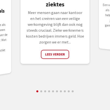
ziektes
Een v
hebb
jaa
gemi
ls
al
Meer mensen gaan naar kantoor
en het creëren van een veilige
werkomgeving blijft dan ook nog
 als
jeen
steeds cruciaal. Zieke werknemers
ver de
kosten bedrijven immers geld. Hoe
. Met
zorgen we er met...
likt
LEES VERDER