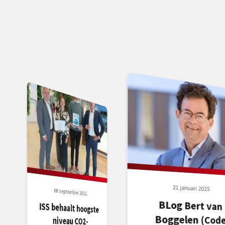
21 januari 2025
08 september 2022
BLog Bert van
Boggelen (Code
ISS behaalt hoogste
niveau CO2-