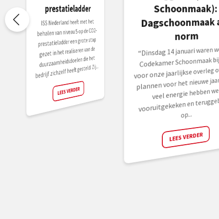
Schoonmaak):
prestatieladder
Dagschoonmaak a
ISS Nederland heeft met het
behalen van niveau 5 op de CO2-
norm
prestatieladder een grote stap
“Dinsdag 14 januari waren we
gezet in het realiseren van de
duurzaamheidsdoelen die het
Codekamer Schoonmaak bi
bedrijf zichzelf heeft gesteld. Zij...
voor onze jaarlijkse overleg o
plannen voor het nieuwe jaar
LEES VERDER
veel energie hebben we
vooruitgekeken en teruggeb
op...
LEES VERDER