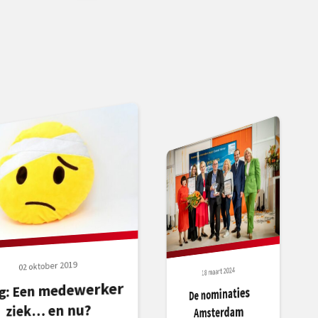
02 oktober 2019
18 maart 2024
og: Een medewerker
De nominaties
ziek… en nu?
Amsterdam