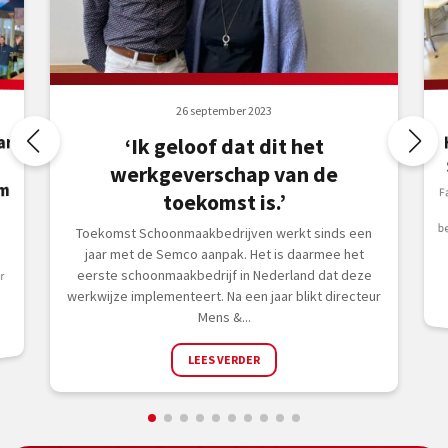
26 september 2023
ar
‘Ik geloof dat dit het
werkgeverschap van de
m
F
o
b
b
toekomst is.’
Toekomst Schoonmaakbedrijven werkt sinds een
jaar met de Semco aanpak. Het is daarmee het
eerste schoonmaakbedrijf in Nederland dat deze
r
werkwijze implementeert. Na een jaar blikt directeur
Mens &...
LEES VERDER