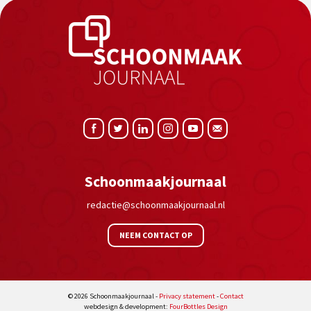
Schoonmaakjournaal
redactie@schoonmaakjournaal.nl
NEEM CONTACT OP
© 2026 Schoonmaakjournaal -
Privacy statement
-
Contact
webdesign & development:
FourBottles Design