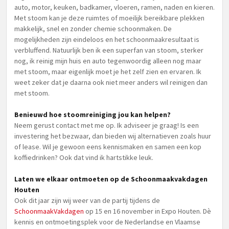
auto, motor, keuken, badkamer, vloeren, ramen, naden en kieren.
Met stoom kan je deze ruimtes of moeilijk bereikbare plekken
makkelijk, snel en zonder chemie schoonmaken. De
mogelijkheden zijn eindeloos en het schoonmaakresultaat is
verbluffend. Natuurlijk ben ik een superfan van stoom, sterker
nog, ik reinig mijn huis en auto tegenwoordig alleen nog maar
met stoom, maar eigenlijk moet je het zelf zien en ervaren. Ik
weet zeker dat je daarna ook niet meer anders wil reinigen dan
met stoom.
Benieuwd hoe stoomreiniging jou kan helpen?
Neem gerust contact met me op. Ik adviseer je graag! Is een
investering het bezwaar, dan bieden wij alternatieven zoals huur
of lease. Wil je gewoon eens kennismaken en samen een kop
koffiedrinken? Ook dat vind ik hartstikke leuk.
Laten we elkaar ontmoeten op de Schoonmaakvakdagen
Houten
Ook dit jaar zijn wij weer van de partij tijdens de
SchoonmaakVakdagen
op 15 en 16 november in Expo Houten. Dè
kennis en ontmoetingsplek voor de Nederlandse en Vlaamse