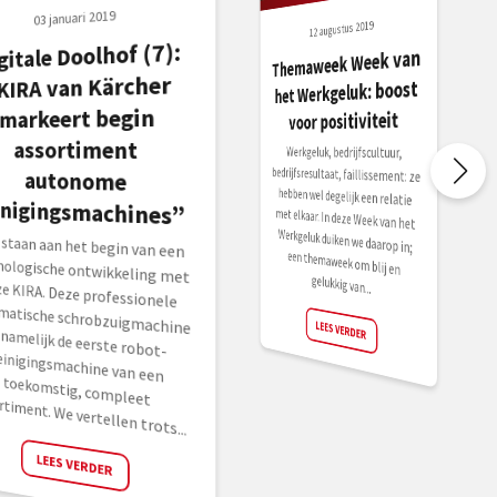
03 januari 2019
12 augustus 2019
gitale Doolhof (7):
Themaweek Week van
KIRA van Kärcher
het Werkgeluk: boost
markeert begin
voor positiviteit
assortiment
Werkgeluk, bedrijfscultuur,
bedrijfsresultaat, faillissement: ze
hebben wel degelijk een relatie
met elkaar. In deze Week van het
Werkgeluk duiken we daarop in;
een themaweek om blij en
autonome
inigingsmachines”
 staan aan het begin van een
hnologische ontwikkeling met
e KIRA. Deze professionele
omatische schrobzuigmachine
namelijk de eerste robot-
nigingsmachine van een
ekomstig, compleet
gelukkig van...
LEES VERDER
rtiment. We vertellen trots...
LEES VERDER