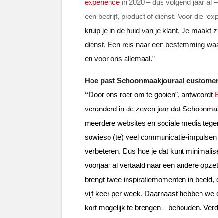
experience
in 2020 – dus volgend jaar al 
een bedrijf, product of dienst. Voor die ‘ex
kruip je in de huid van je klant. Je maakt 
dienst. Een reis naar een bestemming waa
en voor ons allemaal.”
Hoe past Schoonmaakjouraal customer
“
Door ons roer om te gooien”, antwoordt
E
veranderd in de zeven jaar dat Schoonmaa
meerdere websites en sociale media tegen,
sowieso (te) veel communicatie-impulsen b
verbeteren. Dus hoe je dat kunt minimali
voorjaar al vertaald naar een andere opzet
brengt twee inspiratiemomenten in beeld, 
vijf keer per week. Daarnaast hebben we 
kort mogelijk te brengen – behouden. Ve