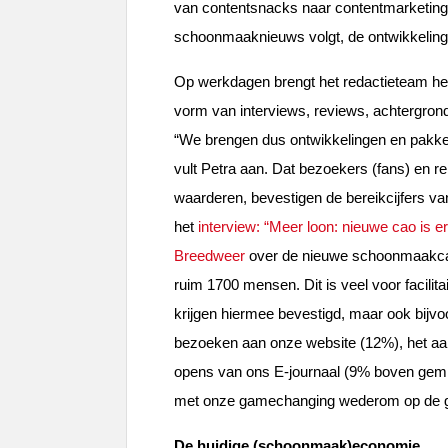
van contentsnacks naar contentmarketing.
schoonmaaknieuws volgt, de ontwikkelinge
Op werkdagen brengt het redactieteam het
vorm van interviews, reviews, achtergronde
“We brengen dus ontwikkelingen en pakk
vult Petra aan. Dat bezoekers (fans) en r
waarderen, bevestigen de bereikcijfers v
het
interview: “Meer loon: nieuwe cao is e
Breedweer
over de nieuwe schoonmaakcao.
ruim 1700 mensen. Dit is veel voor facilit
krijgen hiermee bevestigd, maar ook bijvo
bezoeken aan onze website (12%), het aa
opens van ons E-journaal (9% boven gemi
met onze gamechanging wederom op de g
De huidige (schoonmaak)economie