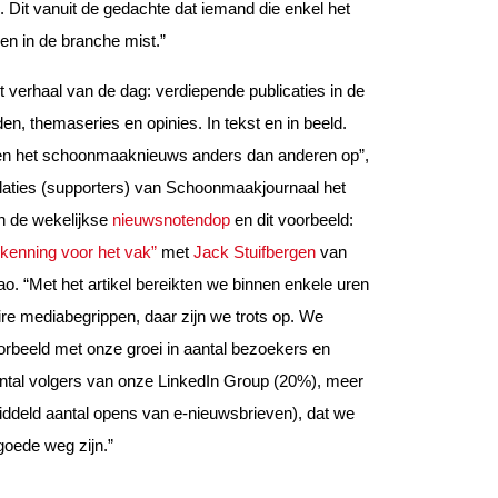
 Dit vanuit de gedachte dat iemand die enkel het
n in de branche mist.”
 verhaal van de dag: verdiepende publicaties in de
n, themaseries en opinies. In tekst en in beeld.
en het schoonmaaknieuws anders dan anderen op”,
elaties (supporters) van Schoonmaakjournaal het
an de wekelijkse
nieuwsnotendop
en dit voorbeeld:
rkenning voor het vak”
met
Jack Stuifbergen
van
 “Met het artikel bereikten we binnen enkele uren
aire mediabegrippen, daar zijn we trots op. We
orbeeld met onze groei in aantal bezoekers en
ntal volgers van onze LinkedIn Group (20%), meer
ddeld aantal opens van e-nieuwsbrieven), dat we
oede weg zijn.”