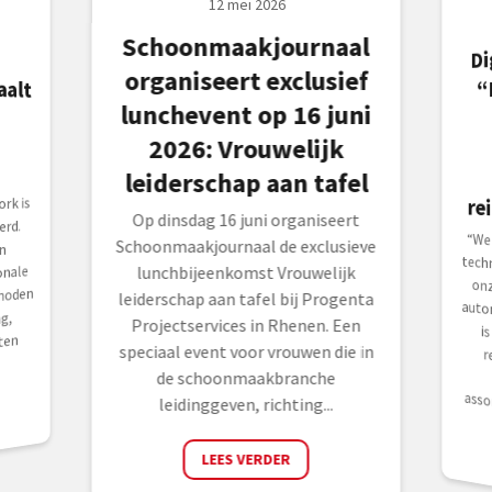
12 mei 2026
Schoonmaakjournaal
Di
organiseert exclusief
“
lunchevent op 16 juni
2026: Vrouwelijk
leiderschap aan tafel
re
rk is
Op dinsdag 16 juni organiseert
rd.
“We
tec
onz
aut
is 
rei
to
Schoonmaakjournaal de exclusieve
n
onale
lunchbijeenkomst Vrouwelijk
hoden
leiderschap aan tafel bij Progenta
g,
Projectservices in Rhenen. Een
ten
speciaal event voor vrouwen die in
de schoonmaakbranche
asso
leidinggeven, richting...
LEES VERDER