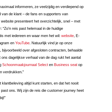
ximaal informeren, ze veelzijdig en verdiepend op
d van de klant – de fans en supporters van
ebsite presenteert het overzichtelijk, snel – met
: “Zo’n reis past helemaal in de huidige
is met iedereen en waar men het wil:
website
, E-
tagram en
YouTube
. Natuurlijk vind je op onze
 bijvoorbeeld over afgesloten contracten, behaalde
t ons dagelijkse verhaal van de dag rukt het aantal
ag
Schoonmaakjournaal Select
en
Business seat
op
an verdrukken.”
 klantbeleving altijd kunt starten, en dat het nooit
 past ons. Wij zijn de reis die customer journey heet
ij!”