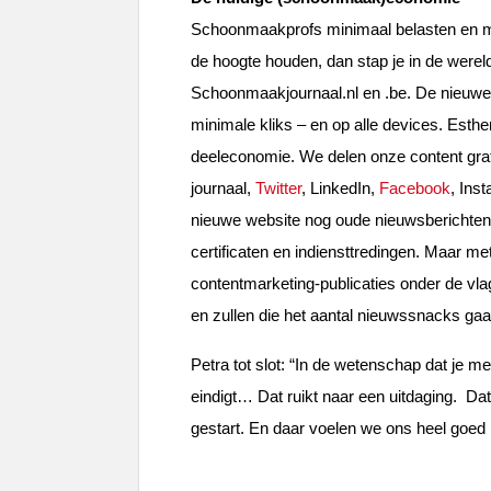
Schoonmaakprofs minimaal belasten en ma
de hoogte houden, dan stap je in de werel
Schoonmaakjournaal.nl en .be. De nieuwe w
minimale kliks – en op alle devices. Esther
deeleconomie. We delen onze content grat
journaal,
Twitter
, LinkedIn,
Facebook
, Ins
nieuwe website nog oude nieuwsberichten,
certificaten en indiensttredingen. Maar me
contentmarketing-publicaties onder de vl
en zullen die het aantal nieuwssnacks ga
Petra tot slot: “In de wetenschap dat je met
eindigt… Dat ruikt naar een uitdaging. Dat
gestart. En daar voelen we ons heel goed b