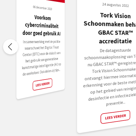
24 augustus 2022
06 december 2023
Tork Vision
Schoonmaken behaalt
GBAC STAR™
Voorkom
cybercriminaliteit
door goed gebruik AI
accreditatie
In samenwerking met de politie
waarschuwt het Digital Trust
De datagestuurde
Center (DTC) voor de risico’s van
schoonmaakoplossing van To
het gebruik van generatieve
nu GBAC STAR™-geregistree
kunstmatige intelligentie (AI) op
Tork Vision Schoonmake
de werkvloer. Ook delen zij tips...
ontvangt hiermee internati
erkenning voor de beste met
LEES VERDER
op het gebied van reinigin
desinfectie en infectieziek
preventie...
LEES VERDER