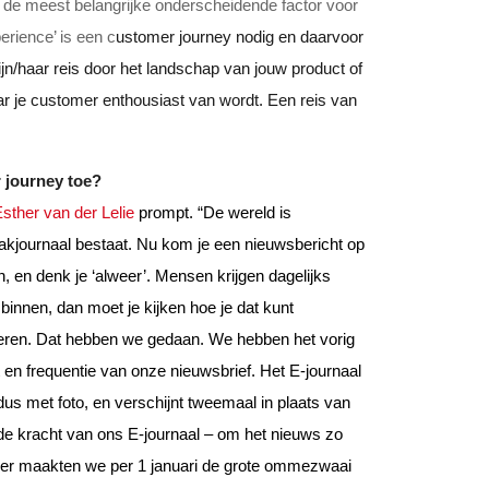
– de meest belangrijke onderscheidende factor voor
perience’ is een c
ustomer journey nodig en daarvoor
zijn/haar reis door het landschap van jouw product of
r je customer enthousiast van wordt. Een reis van
 journey toe?
sther van der Lelie
prompt. “De wereld is
kjournaal bestaat. Nu kom je een nieuwsbericht op
 en denk je ‘alweer’. Mensen krijgen dagelijks
innen, dan moet je kijken hoe je dat kunt
seren. Dat hebben we gedaan. We hebben het vorig
 en frequentie van onze nieuwsbrief. Het E-journaal
dus met foto, en verschijnt tweemaal in plaats van
de kracht van ons E-journaal – om het nieuws zo
rder maakten we per 1 januari de grote ommezwaai