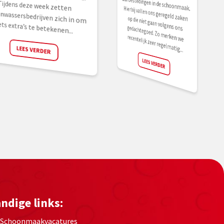
ets extra’s te betekenen...
recentelijk zeer regelmatig...
LEES VERDER
LEES VERDER
ndige links:
Schoonmaakvacatures