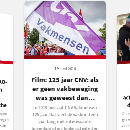
19 april 2019
Film: 125 jaar CNV: als
AO-
 in
er geen vakbeweging
was geweest dan…
ac
che
d
In 2019 bestaat CNV Vakmensen
Dit 
glaz
voor
Tij
glaz
open
125 jaar. Dat viert de vakbond een
tegen
jaar lang met interessante
s de
bijeenkomsten, leuke activiteiten