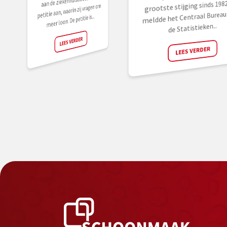
aan de ziekenhuisdirectie een
grootste stijging sinds 1982
petitie aan, waarin zij vragen om
meldde het Centraal Bureau 
meer loon. De petitie is...
de Statistieken...
LEES VERDER
LEES VERDER