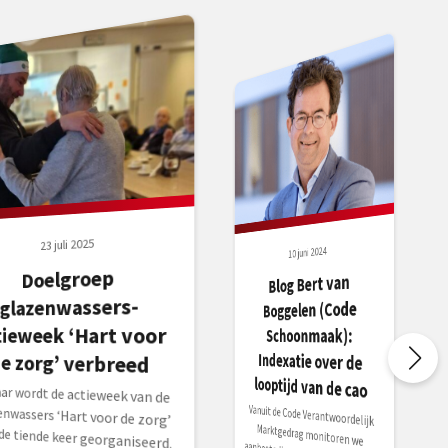
23 juli 2025
10 juni 2024
Doelgroep
Blog Bert van
glazenwassers-
Boggelen (Code
tieweek ‘Hart voor
Schoonmaak):
Indexatie over de
e zorg’ verbreed
looptijd van de cao
jaar wordt de actieweek van de
enwassers ‘Hart voor de zorg’
 de tiende keer georganiseerd.
dens deze week zetten
enwassersbedrijven zich in om
Vanuit de Code Verantwoordelijk
Marktgedrag monitoren we
aanbestedingen in de schoonmaak. Hierbij vallen ons geregeld zaken op die niet gaan volgens ons gedachtegoed. Zo merken we