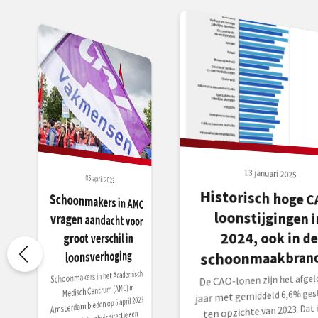
13 januari 2025
05 april 2023
Historisch hoge C
loonstijgingen
Schoonmakers in AMC
vragen aandacht voor
2024, ook in de
groot verschil in
loonsverhoging
schoonmaakbran
Schoonmakers in het Academisch
De CAO-lonen zijn het afgel
Medisch Centrum (AMC) in
jaar met gemiddeld 6,6% ges
Amsterdam bieden op 5 april 2023
ten opzichte van 2023. Dat i