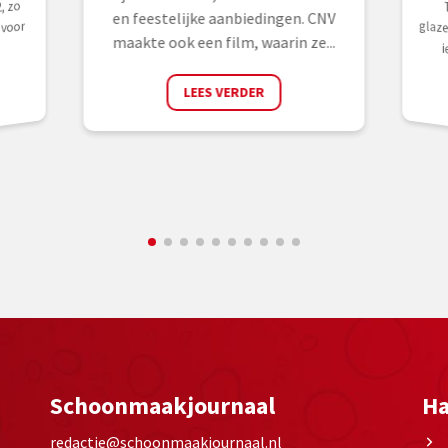
, zo
en feestelijke aanbiedingen. CNV
voor
maakte ook een film, waarin ze...
i
LEES VERDER
Schoonmaakjournaal
Ha
redactie@schoonmaakjournaal.nl