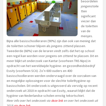
beoordelen
jongenstoile
tten
significant
viezer dan
de toiletten
van de
meisjes.
Bijna alle basisschoolleraren (90%) zijn dan ook van mening dat
de toiletten schoner blijven als jongens zittend plassen.
Tweederde (66%) van de leraren vindt zelfs dat het op school
een regel kan worden voor jongens om zittend te plassen. Dit en
meer blijkt uit onderzoek van Kantar (voorheen TNS Nipo) in
opdracht van het wereldwijde hygiëne- en gezondheidsbedrijf
Essity (voorheen SCA). Zo’n 600 ouders en 400
basisschoolleraren werden ondervraagd over de oorzaken van
en mogelijke oplossingen voor de slechte toilethygiëne op
basisscholen. Dit onderzoek is uitgevoerd als vervolg op recent
onderzoek uit 2018 in opdracht van Essity, waaruit blijkt dat de
hygiëne van Nederlandse scholen ernstig tekortschiet.
Meer info over het onderzoek via
deze link
en over het onderzoek uit
2018
via deze link
.