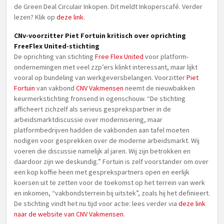
de Green Deal Circulair Inkopen. Dit meldt Inkoperscafé. Verder
lezen? Klik op
deze link
.
CNv-voorzitter Piet Fortuin kritisch over oprichting
FreeFlex United-stichting
De oprichting van stichting
Free Flex United
voor platform-
ondernemingen met veel zzp’ers klinkt interessant, maar lijkt
vooral op bundeling van werkgeversbelangen. Voorzitter
Piet
Fortuin
van vakbond
CNV Vakmensen
neemt de nieuwbakken
keurmerkstichting fronsend in ogenschouw. “De stichting
afficheert zichzelf als serieus gesprekspartner in de
arbeidsmarktdiscussie over modernisering, maar
platformbedrijven hadden de vakbonden aan tafel moeten
nodigen voor gesprekken over de moderne arbeidsmarkt. Wij
voeren die discussie namelijk al jaren. Wij zijn betrokken en
daardoor zijn we deskundig.” Fortuin is zelf voorstander om over
een kop koffie heen met gesprekspartners open en eerlijk
koersen uit te zetten voor de toekomst op het terrein van werk
en inkomen, “vakbondsterrein bij uitstek”, zoals hij het definieert.
De stichting vindt het nu tijd voor actie: lees verder via
deze link
naar de website van CNV Vakmensen
.