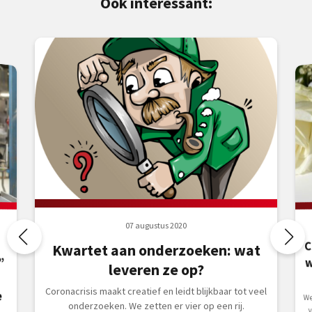
Ook interessant:
07 augustus 2020
C
w
Kwartet aan onderzoeken: wat
”
leveren ze op?
Coronacrisis maakt creatief en leidt blijkbaar tot veel
e
We
verl
onderzoeken. We zetten er vier op een rij.