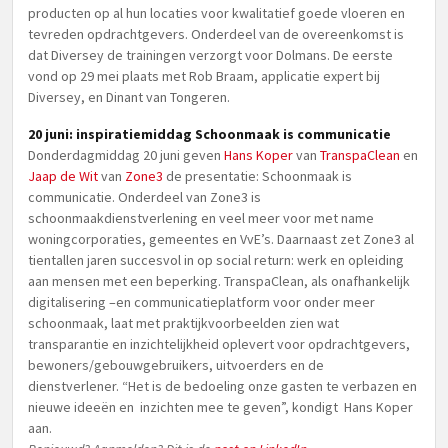
producten op al hun locaties voor kwalitatief goede vloeren en
tevreden opdrachtgevers. Onderdeel van de overeenkomst is
dat Diversey de trainingen verzorgt voor Dolmans. De eerste
vond op 29 mei plaats met Rob Braam, applicatie expert bij
Diversey, en Dinant van Tongeren.
20 juni: inspiratiemiddag Schoonmaak is communicatie
Donderdagmiddag 20 juni geven
Hans Koper
van
TranspaClean
en
Jaap de Wit
van
Zone3
de presentatie: Schoonmaak is
communicatie. Onderdeel van Zone3 is
schoonmaakdienstverlening en veel meer voor met name
woningcorporaties, gemeentes en VvE’s. Daarnaast zet Zone3 al
tientallen jaren succesvol in op social return: werk en opleiding
aan mensen met een beperking. TranspaClean, als onafhankelijk
digitalisering –en communicatieplatform voor onder meer
schoonmaak, laat met praktijkvoorbeelden zien wat
transparantie en inzichtelijkheid oplevert voor opdrachtgevers,
bewoners/gebouwgebruikers, uitvoerders en de
dienstverlener. “Het is de bedoeling onze gasten te verbazen en
nieuwe ideeën en inzichten mee te geven”, kondigt Hans Koper
aan.