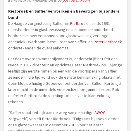
Benieuwd? Aanmelden? Dit is de
post op LinkedIn
.
Rietbroek en Saffier versterken en bevestigen bijzondere
band
De Haagse zorginstelling Saffier en
Rietbroek
– sinds 1991
dienstverlener in glasbewassing en schoonmaakonderhoud –
hebben hun overeenkomst voor glasbewassing verlengd.
Annemiek Overboom, bestuurder van Saffier, en
Peter Rietbroek
ondertekenden de overeenkomst.
Dat deze overeenkomst bijzonder is, onderschrijft het feit dat
reeds in 1987 directeur en oprichter Peter Rietbroek op 17-jarige
leeftijd zijn eerste ramen bij een van de voorlopers van Saffier
zeemde. In die tijd vond ook de eerste kennismaking plaats met
Coen Mol, de huidige Gebouwenbeheerder van Saffier. Korte tijd
later mochten de inmiddels voor zichzelf begonnen broers Rob
en Peter Rietbroek de stichting tot hun vaste klantenkring
rekenen.
“Saffier staat feitelijk aan de wieg van de huidige
AWOG
zorgweek”, vertelt Peter Rietbroek. “Enigszins bij toeval deden
onze glazenwassers in december 2013 voor het eerst