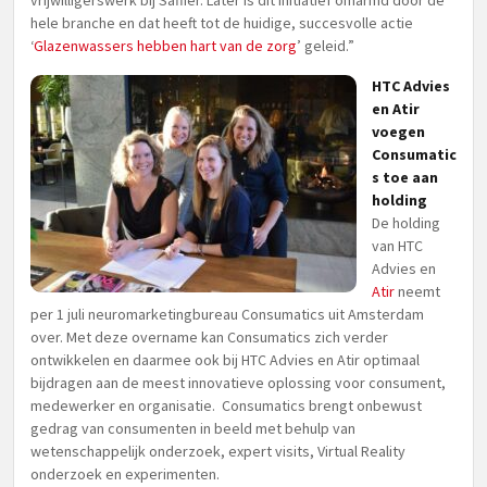
vrijwilligerswerk bij Saffier. Later is dit initiatief omarmd door de
hele branche en dat heeft tot de huidige, succesvolle actie
‘
Glazenwassers hebben hart van de zorg
’ geleid.”
HTC Advies
en Atir
voegen
Consumatic
s toe aan
holding
De holding
van HTC
Advies en
Atir
neemt
per 1 juli neuromarketingbureau Consumatics uit Amsterdam
over. Met deze overname kan Consumatics zich verder
ontwikkelen en daarmee ook bij HTC Advies en Atir optimaal
bijdragen aan de meest innovatieve oplossing voor consument,
medewerker en organisatie. Consumatics brengt onbewust
gedrag van consumenten in beeld met behulp van
wetenschappelijk onderzoek, expert visits, Virtual Reality
onderzoek en experimenten.