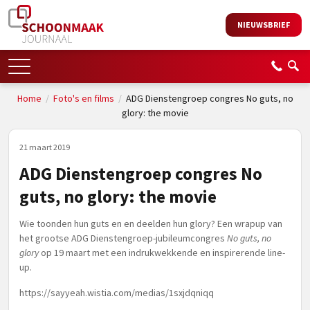
NIEUWSBRIEF
Home
/
Foto's en films
/
ADG Dienstengroep congres No guts, no
glory: the movie
21 maart 2019
ADG Dienstengroep congres No
guts, no glory: the movie
Wie toonden hun guts en en deelden hun glory? Een wrapup van
het grootse ADG Dienstengroep-jubileumcongres
No guts, no
glory
op 19 maart met een indrukwekkende en inspirerende line-
up.
https://sayyeah.wistia.com/medias/1sxjdqniqq