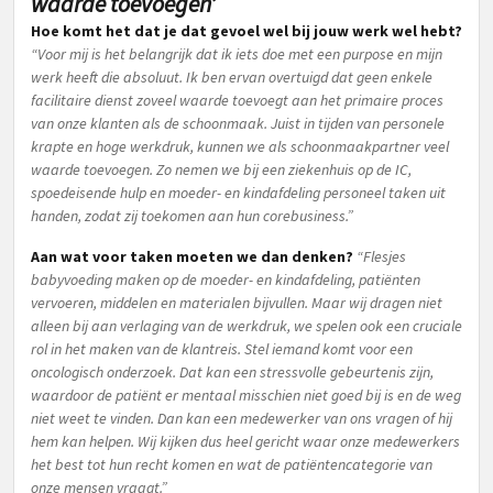
waarde toevoegen’
Hoe komt het dat je dat gevoel wel bij jouw werk wel hebt?
“Voor mij is het belangrijk dat ik iets doe met een purpose en mijn
werk heeft die absoluut. Ik ben ervan overtuigd dat geen enkele
facilitaire dienst zoveel waarde toevoegt aan het primaire proces
van onze klanten als de schoonmaak. Juist in tijden van personele
krapte en hoge werkdruk, kunnen we als schoonmaakpartner veel
waarde toevoegen. Zo nemen we bij een ziekenhuis op de IC,
spoedeisende hulp en moeder- en kindafdeling personeel taken uit
handen, zodat zij toekomen aan hun corebusiness.”
Aan wat voor taken moeten we dan denken?
“Flesjes
babyvoeding maken op de moeder- en kindafdeling, patiënten
vervoeren, middelen en materialen bijvullen. Maar wij dragen niet
alleen bij aan verlaging van de werkdruk, we spelen ook een cruciale
rol in het maken van de klantreis. Stel iemand komt voor een
oncologisch onderzoek. Dat kan een stressvolle gebeurtenis zijn,
waardoor de patiënt er mentaal misschien niet goed bij is en de weg
niet weet te vinden. Dan kan een medewerker van ons vragen of hij
hem kan helpen. Wij kijken dus heel gericht waar onze medewerkers
het best tot hun recht komen en wat de patiëntencategorie van
onze mensen vraagt.”