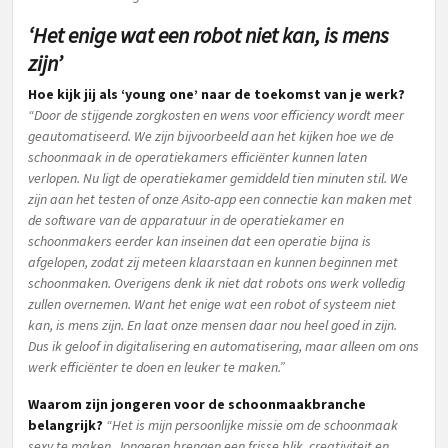
‘Het enige wat een robot niet kan, is mens
zijn’
Hoe kijk jij als ‘young one’ naar de toekomst van je werk?
“Door de stijgende zorgkosten en wens voor efficiency wordt meer
geautomatiseerd. We zijn bijvoorbeeld aan het kijken hoe we de
schoonmaak in de operatiekamers efficiënter kunnen laten
verlopen. Nu ligt de operatiekamer gemiddeld tien minuten stil. We
zijn aan het testen of onze Asito-app een connectie kan maken met
de software van de apparatuur in de operatiekamer en
schoonmakers eerder kan inseinen dat een operatie bijna is
afgelopen, zodat zij meteen klaarstaan en kunnen beginnen met
schoonmaken. Overigens denk ik niet dat robots ons werk volledig
zullen overnemen. Want het enige wat een robot of systeem niet
kan, is mens zijn. En laat onze mensen daar nou heel goed in zijn.
Dus ik geloof in digitalisering en automatisering, maar alleen om ons
werk efficiënter te doen en leuker te maken.”
Waarom zijn jongeren voor de schoonmaakbranche
belangrijk?
“Het is mijn persoonlijke missie om de schoonmaak
sexy te maken. Jongeren brengen een frisse blik, creativiteit en