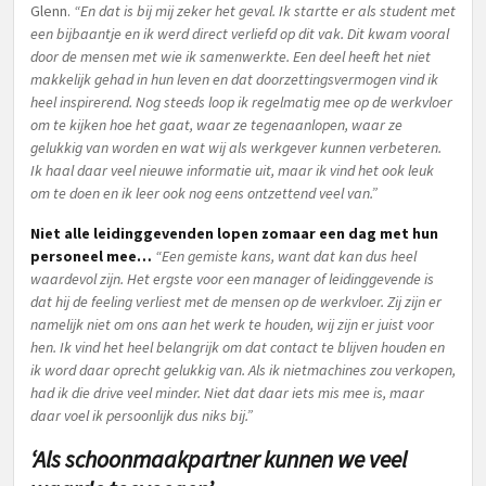
Glenn.
“En dat is bij mij zeker het geval. Ik startte er als student met
een bijbaantje en ik werd direct verliefd op dit vak. Dit kwam vooral
door de mensen met wie ik samenwerkte. Een deel heeft het niet
makkelijk gehad in hun leven en dat doorzettingsvermogen vind ik
heel inspirerend. Nog steeds loop ik regelmatig mee op de werkvloer
om te kijken hoe het gaat, waar ze tegenaanlopen, waar ze
gelukkig van worden en wat wij als werkgever kunnen verbeteren.
Ik haal daar veel nieuwe informatie uit, maar ik vind het ook leuk
om te doen en ik leer ook nog eens ontzettend veel van.”
Niet alle leidinggevenden lopen zomaar een dag met hun
personeel mee…
“Een gemiste kans, want dat kan dus heel
waardevol zijn. Het ergste voor een manager of leidinggevende is
dat hij de feeling verliest met de mensen op de werkvloer. Zij zijn er
namelijk niet om ons aan het werk te houden, wij zijn er juist voor
hen. Ik vind het heel belangrijk om dat contact te blijven houden en
ik word daar oprecht gelukkig van. Als ik nietmachines zou verkopen,
had ik die drive veel minder. Niet dat daar iets mis mee is, maar
daar voel ik persoonlijk dus niks bij.”
‘Als schoonmaakpartner kunnen we veel