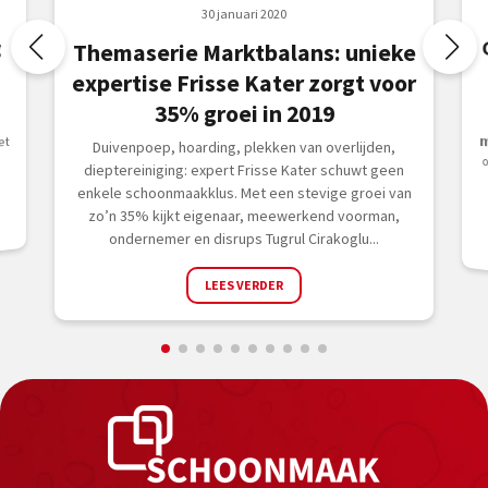
30 januari 2020
g
Themaserie Marktbalans: unieke
expertise Frisse Kater zorgt voor
35% groei in 2019
et
Duivenpoep, hoarding, plekken van overlijden,
dieptereiniging: expert Frisse Kater schuwt geen
enkele schoonmaakklus. Met een stevige groei van
zo’n 35% kijkt eigenaar, meewerkend voorman,
ondernemer en disrups Tugrul Cirakoglu...
LEES VERDER