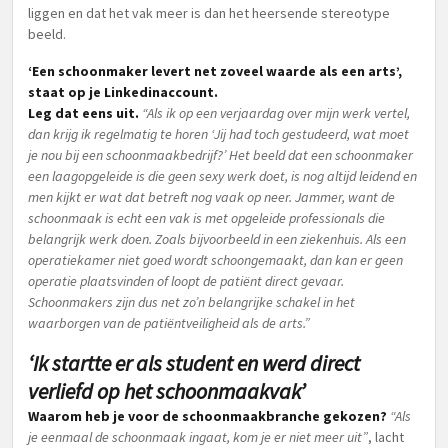
liggen en dat het vak meer is dan het heersende stereotype
beeld.
‘Een schoonmaker levert net zoveel waarde als een arts’,
staat op je Linkedinaccount.
Leg dat eens uit.
“Als ik op een verjaardag over mijn werk vertel,
dan krijg ik regelmatig te horen ‘Jij had toch gestudeerd, wat moet
je nou bij een schoonmaakbedrijf?’ Het beeld dat een schoonmaker
een laagopgeleide is die geen sexy werk doet, is nog altijd leidend en
men kijkt er wat dat betreft nog vaak op neer. Jammer, want de
schoonmaak is echt een vak is met opgeleide professionals die
belangrijk werk doen. Zoals bijvoorbeeld in een ziekenhuis. Als een
operatiekamer niet goed wordt schoongemaakt, dan kan er geen
operatie plaatsvinden of loopt de patiënt direct gevaar.
Schoonmakers zijn dus net zo’n belangrijke schakel in het
waarborgen van de patiëntveiligheid als de arts.”
‘Ik startte er als student en werd direct
verliefd op het schoonmaakvak’
Waarom heb je voor de schoonmaakbranche gekozen?
“Als
je eenmaal de schoonmaak ingaat, kom je er niet meer uit”
, lacht