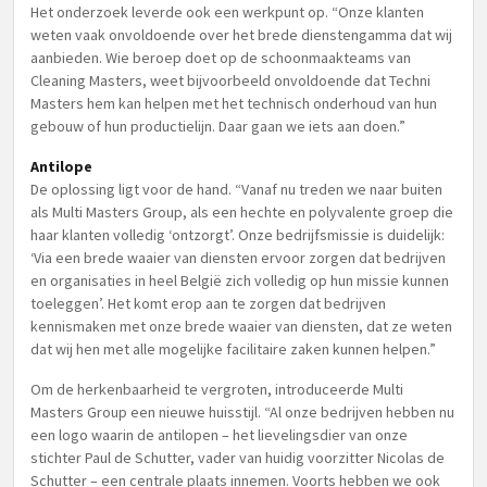
Het onderzoek leverde ook een werkpunt op. “Onze klanten
weten vaak onvoldoende over het brede dienstengamma dat wij
aanbieden. Wie beroep doet op de schoonmaakteams van
Cleaning Masters, weet bijvoorbeeld onvoldoende dat Techni
Masters hem kan helpen met het technisch onderhoud van hun
gebouw of hun productielijn. Daar gaan we iets aan doen.”
Antilope
De oplossing ligt voor de hand. “Vanaf nu treden we naar buiten
als Multi Masters Group, als een hechte en polyvalente groep die
haar klanten volledig ‘ontzorgt’. Onze bedrijfsmissie is duidelijk:
‘Via een brede waaier van diensten ervoor zorgen dat bedrijven
en organisaties in heel België zich volledig op hun missie kunnen
toeleggen’. Het komt erop aan te zorgen dat bedrijven
kennismaken met onze brede waaier van diensten, dat ze weten
dat wij hen met alle mogelijke facilitaire zaken kunnen helpen.”
Om de herkenbaarheid te vergroten, introduceerde Multi
Masters Group een nieuwe huisstijl. “Al onze bedrijven hebben nu
een logo waarin de antilopen – het lievelingsdier van onze
stichter Paul de Schutter, vader van huidig voorzitter Nicolas de
Schutter – een centrale plaats innemen. Voorts hebben we ook