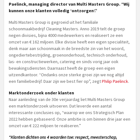
Paelinck, managing director van Multi Masters Group. “Wij
kunnen onze klanten volledig ‘ontzorgen’.”
Multi Masters Group is gegroeid uit het familiale
schoonmaakbedrijf Cleaning Masters. Anno 2019 telt de groep
negen divisies, bijna 4000 medewerkers en realiseert ze een
omzet van € 162 miljoen. Elke divisie heeft een eigen specialiteit,
denk maar aan schoonmaak in de breedste zin van het woord,
ongediertebestrijding, groenonderhoud, technisch onderhoud,
las- en constructiewerken, catering en sinds vorig jaar ook
bewakingsdiensten. Daarnaast heeft de groep een eigen
uitzendkantoor. “Ondanks onze sterke groei zijn we nog altijd
een familiebedrijf. Daar zijn we best fier op”, zegt
Philip Paelinck
.
Marktonderzoek onder klanten
Naar aanleiding van de 30e verjaardag liet Multi Masters Group
een marktonderzoek uitvoeren. Dat leverde een aantal
interessante conclusies op, “waarop we ons Strategisch Plan
2022 hebben gebaseerd. Onze ambitie is om binnen drie jaar een
omzet van € 222 miljoen te realiseren.”
“Klanten dichten ons 4 waarden toe: respect, meesterschap,