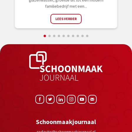
glazenwasser, groeide uit tot een modern
familiebedrijf met een...
LEES VERDER
Schoonmaakjournaal
redactie@schoonmaakjournaal.nl