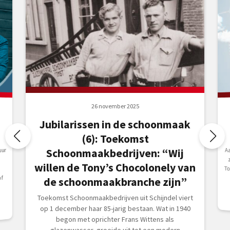
26 november 2025
Jubilarissen in de schoonmaak
(6): Toekomst
uur
A
z
T
Schoonmaakbedrijven: “Wij
willen de Tony’s Chocolonely van
of
de schoonmaakbranche zijn”
Toekomst Schoonmaakbedrijven uit Schijndel viert
op 1 december haar 85-jarig bestaan. Wat in 1940
begon met oprichter Frans Wittens als