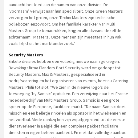
aandacht besteed aan de namen van onze divisies. De
‘voornaam’ verwijst naar hun specialiteit. Onze Green Masters
verzorgen het groen, onze Techni Masters zijn technische
bollebozen enzovoort. Om het familiale karakter van Multi
Masters Group te benadrukken, krijgen alle divisies dezelfde
achternaam: ‘Masters’. Onze mensen zijn meesters in hun vak,
zoals blijkt uit het marktonderzoek.”
Security Masters
Enkele divisies hebben een volledig nieuwe naam gekregen.
Bewakingsfirma Flanders Port Security werd omgedoopt tot
Security Masters. Max & Masters, gespecialiseerd in
bedrijfscatering en het organiseren van events, heet nu Catering
Masters. Philii tot slot: “We zien in de nieuwe logo’s de
toevoeging ‘by Samsic’ opduiken. Een verwijzing naar het Franse
moederbedrijf van Multi Masters Group. Samsic is een grote
speler op de Europese, facilitaire markt. “De naam Samsic doet
misschien een belletje rinkelen als sponsor in het wielrennen en
het voetbal. Mede dankzij hen zijn wij uitgegroeid tot de eerste
dienstverlener in België die een compleet pakket facilitaire
diensten in eigen beheer aanbiedt. En met dat volledige aanbod