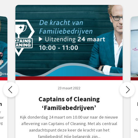
23 maart 2022
Captains of Cleaning
n
‘Familiebedrijven’
r
Kijk donderdag 24 maart om 10.00 uur naar de nieuwe
tor
Op 2
ng
aflevering van Captains of Cleaning. Met als centraal
aandachtspunt deze keer de kracht van het
familiebedrijf. Hóe belangrijk zijn...