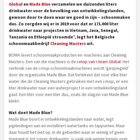
Global
en
Made Blue
verzamelen we duizenden liters
drinkwater voor de bevolking van ontwikkelingslanden,
gewoon door te doen waar we goed in zijn – schoonmaken
dus. Zo zorgden wij er in 2019 voor dat er 171.000 liter
drinkwater naar projecten in Vietnam, Java, Senegal,
Tanzania en Ethiopië stroomde”, legt het Belgische
schoonmaakbedrijf
Cleaning Masters
uit.
BOMA levert schoonmaakproducten en -machines aan Cleaning
Masters. Een van die machines is de
i-mop van i-team Global
. Het
verbruik van de i-mop-schoonmaakmachines wordt ‘gespiegeld’
door de organisatie Made Blue. Dat betekent dat voor elke liter
water die de Cleaning Masters gebruiken met een i-mop, er een
liter drinkwater naar een waterproject in een ontwikkelingsland
gaat. Een liter voor een liter dus, zoals de slagzin van Made Blue
klinkt.
Wat doet Made Blue?
Made Blue boort in ontwikkelingslanden naar water, legt
pijpleidingen aan en installeert watertanks en tappunten. Maar
daar houdt het niet op. In de gebieden waar er weinig of geen
toegang is tot zuiver drinkwater, is vaak ook weinig kennis over