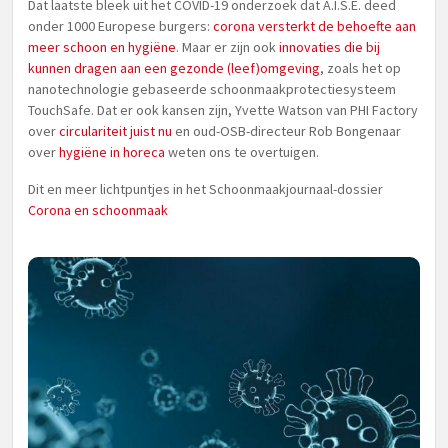
Dat laatste bleek uit het COVID-19 onderzoek dat A.I.S.E. deed
onder 1000 Europese burgers:
corona versterkt de behoefte aan
meer schoon en hygiëne
. Maar er zijn ook
innovaties die bij
kunnen dragen aan een gezonde (leef)omgeving
, zoals het op
nanotechnologie gebaseerde schoonmaakprotectiesysteem
TouchSafe. Dat er ook kansen zijn, Yvette Watson van PHI Factory
over
circulariteit juist nu
en oud-OSB-directeur Rob Bongenaar
over
hygiëne in horeca
weten ons te overtuigen.
Dit en meer lichtpuntjes in het Schoonmaakjournaal-dossier
Corona en schoonmaak