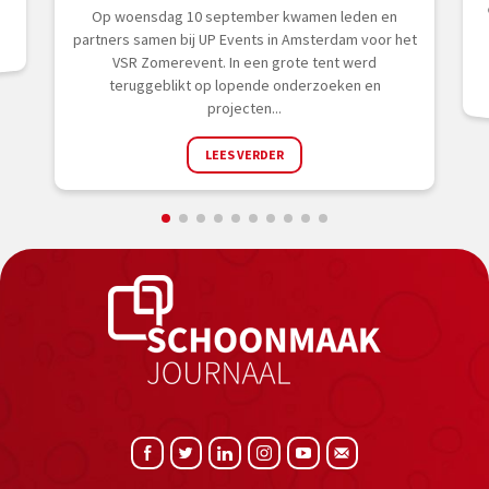
Op woensdag 10 september kwamen leden en
partners samen bij UP Events in Amsterdam voor het
VSR Zomerevent. In een grote tent werd
teruggeblikt op lopende onderzoeken en
projecten...
LEES VERDER