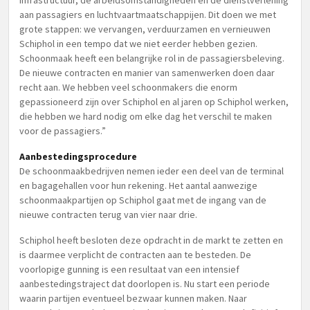
infrastructuur, de arbeidsomstandigheden en de dienstverlening
aan passagiers en luchtvaartmaatschappijen. Dit doen we met
grote stappen: we vervangen, verduurzamen en vernieuwen
Schiphol in een tempo dat we niet eerder hebben gezien.
Schoonmaak heeft een belangrijke rol in de passagiersbeleving.
De nieuwe contracten en manier van samenwerken doen daar
recht aan. We hebben veel schoonmakers die enorm
gepassioneerd zijn over Schiphol en al jaren op Schiphol werken,
die hebben we hard nodig om elke dag het verschil te maken
voor de passagiers.”
Aanbestedingsprocedure
De schoonmaakbedrijven nemen ieder een deel van de terminal
en bagagehallen voor hun rekening. Het aantal aanwezige
schoonmaakpartijen op Schiphol gaat met de ingang van de
nieuwe contracten terug van vier naar drie.
Schiphol heeft besloten deze opdracht in de markt te zetten en
is daarmee verplicht de contracten aan te besteden. De
voorlopige gunning is een resultaat van een intensief
aanbestedingstraject dat doorlopen is. Nu start een periode
waarin partijen eventueel bezwaar kunnen maken. Naar