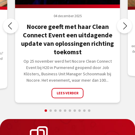
04 december 2025
Nocore geeft met haar Clean
Connect Event een uitdagende
update van oplossingen richting
toekomst
s?
ed
Op 25 november werd het Nocore Clean Connect
Event bij H20 in Purmerend geopend door Job
Klösters, Business Unit Manager Schoonmaak bij
Nocore. Het evenement, waar meer dan 100...
LEES VERDER