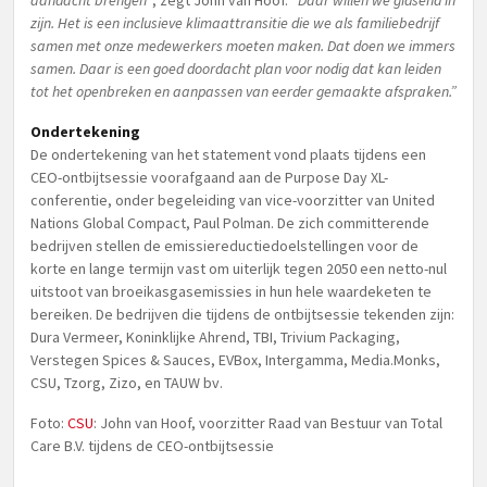
aandacht brengen”
, zegt John van Hoof.
“Daar willen we gidsend in
zijn. Het is een inclusieve klimaattransitie die we als familiebedrijf
samen met onze medewerkers moeten maken. Dat doen we immers
samen. Daar is een goed doordacht plan voor nodig dat kan leiden
tot het openbreken en aanpassen van eerder gemaakte afspraken.”
Ondertekening
De ondertekening van het statement vond plaats tijdens een
CEO-ontbijtsessie voorafgaand aan de Purpose Day XL-
conferentie, onder begeleiding van vice-voorzitter van United
Nations Global Compact, Paul Polman. De zich committerende
bedrijven stellen de emissiereductiedoelstellingen voor de
korte en lange termijn vast om uiterlijk tegen 2050 een netto-nul
uitstoot van broeikasgasemissies in hun hele waardeketen te
bereiken. De bedrijven die tijdens de ontbijtsessie tekenden zijn:
Dura Vermeer, Koninklijke Ahrend, TBI, Trivium Packaging,
Verstegen Spices & Sauces, EVBox, Intergamma, Media.Monks,
CSU, Tzorg, Zizo, en TAUW bv.
Foto:
CSU
: John van Hoof, voorzitter Raad van Bestuur van Total
Care B.V. tijdens de CEO-ontbijtsessie