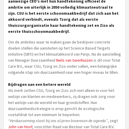
aanwezige CEO’s met hun handtekening officieel de
ambitie om uiterlijk in 2050 volledig klimaatneutraal te
zijn. CSU is het eerste schoonmaakbedrijf dat zich aan het
akkoord verbindt, evenals Tzorg dat als eerste
thuiszorgorganisatie haar handtekening zet en Zizo als
eerste thuisschoonmaakbedrijf.
Om de ambities waar te maken gaan de bedrijven concrete
doelen stellen die aansluiten op het Science Based Targets
initiative (SBTi) en het klimaatakkoord van Parijs. Na de aanstelling
van Manager Duurzaamheid
Niels van Geenhuizen
is dit voor Total
Care B.V., waar CSU, Tzorg en Zizo onder vallen, een belangrijke
volgende stap om duurzaamheid naar een hoger niveau te tillen.
Bijdragen aan een betere wereld
Als merk zetten CSU, Tzorg en Zizo zich niet alleen in voor het
welzijn van klanten en medewerkers, zij dragen ook zorg voor
het welzijn van de wereld en haar grondstoffen. Hun
duurzaamheidsstrategie is erop gericht de ecologische
voetafdruk tot een minimum te beperken.
“Verduurzaming staat bij ons al jaren bovenaan de agenda”
, zegt
John van Hoof
, voorzitter Raad van Bestuur van Total Care B.V..