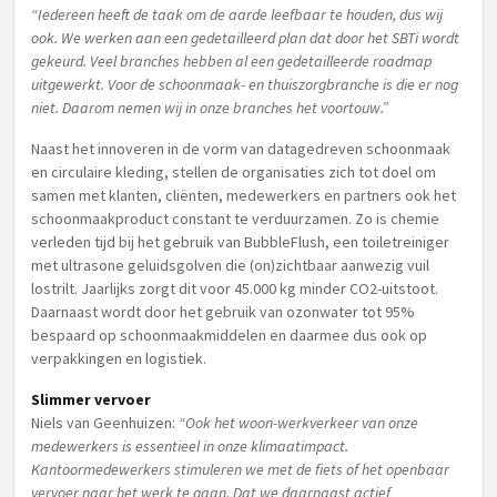
“Iedereen heeft de taak om de aarde leefbaar te houden, dus wij
ook. We werken aan een gedetailleerd plan dat door het SBTi wordt
gekeurd. Veel branches hebben al een gedetailleerde roadmap
uitgewerkt. Voor de schoonmaak- en thuiszorgbranche is die er nog
niet. Daarom nemen wij in onze branches het voortouw.”
Naast het innoveren in de vorm van datagedreven schoonmaak
en circulaire kleding, stellen de organisaties zich tot doel om
samen met klanten, cliënten, medewerkers en partners ook het
schoonmaakproduct constant te verduurzamen. Zo is chemie
verleden tijd bij het gebruik van BubbleFlush, een toiletreiniger
met ultrasone geluidsgolven die (on)zichtbaar aanwezig vuil
lostrilt. Jaarlijks zorgt dit voor 45.000 kg minder CO2-uitstoot.
Daarnaast wordt door het gebruik van ozonwater tot 95%
bespaard op schoonmaakmiddelen en daarmee dus ook op
verpakkingen en logistiek.
Slimmer vervoer
Niels van Geenhuizen:
“Ook het woon-werkverkeer van onze
medewerkers is essentieel in onze klimaatimpact.
Kantoormedewerkers stimuleren we met de fiets of het openbaar
vervoer naar het werk te gaan. Dat we daarnaast actief