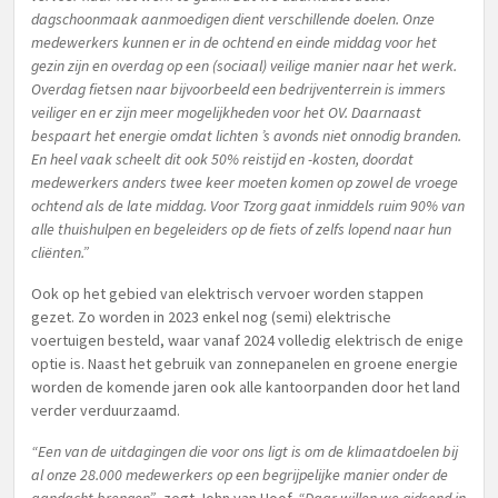
dagschoonmaak aanmoedigen dient verschillende doelen. Onze
medewerkers kunnen er in de ochtend en einde middag voor het
gezin zijn en overdag op een (sociaal) veilige manier naar het werk.
Overdag fietsen naar bijvoorbeeld een bedrijventerrein is immers
veiliger en er zijn meer mogelijkheden voor het OV. Daarnaast
bespaart het energie omdat lichten ’s avonds niet onnodig branden.
En heel vaak scheelt dit ook 50% reistijd en -kosten, doordat
medewerkers anders twee keer moeten komen op zowel de vroege
ochtend als de late middag. Voor Tzorg gaat inmiddels ruim 90% van
alle thuishulpen en begeleiders op de fiets of zelfs lopend naar hun
cliënten.”
Ook op het gebied van elektrisch vervoer worden stappen
gezet. Zo worden in 2023 enkel nog (semi) elektrische
voertuigen besteld, waar vanaf 2024 volledig elektrisch de enige
optie is. Naast het gebruik van zonnepanelen en groene energie
worden de komende jaren ook alle kantoorpanden door het land
verder verduurzaamd.
“Een van de uitdagingen die voor ons ligt is om de klimaatdoelen bij
al onze 28.000 medewerkers op een begrijpelijke manier onder de