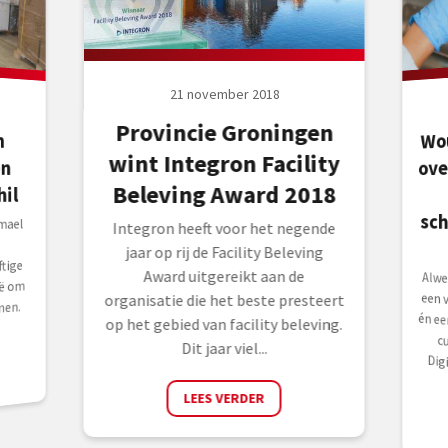
21 november 2018
Provincie Groningen
Wo
n
n
wint Integron Facility
ove
Beleving Award 2018
il
sc
mael
Integron heeft voor het negende
jaar op rij de Facility Beleving
tige
Award uitgereikt aan de
Alwe
een 
én e
cus
Digi
ë om
organisatie die het beste presteert
men.
op het gebied van facility beleving.
Dit jaar viel...
LEES VERDER