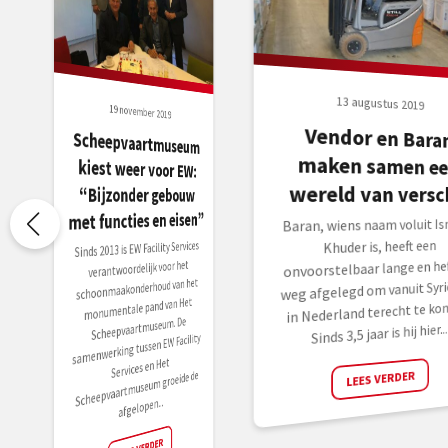
13 augustus 2019
19 november 2019
Vendor en Bara
maken samen ee
Scheepvaartmuseum
kiest weer voor EW:
“Bijzonder gebouw
wereld van versch
met functies en eisen”
Baran, wiens naam voluit Is
Khuder is, heeft een
Sinds 2013 is EW Facility Services
onvoorstelbaar lange en hef
verantwoordelijk voor het
schoonmaakonderhoud van het
weg afgelegd om vanuit Syri
monumentale pand van Het
in Nederland terecht te ko
Scheepvaartmuseum. De
Sinds 3,5 jaar is hij hier...
samenwerking tussen EW Facility
Services en Het
Scheepvaartmuseum groeide de
LEES VERDER
afgelopen...