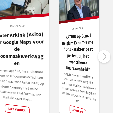
30 mei 2019
30 april 2019
uter Arkink (Asito)
KATRIN op Bunzl
eventthema
r Google Maps voor
Belgium Expo 7-9 mei:
de
“Ons karakter past
perfect bij het
hoonmaakwerkwag
en
Duurzaamheid”
er een app? Ja, maar ditmaal
voor de schoonmaakkrachten
en app waarmee Asito inzet op
tomer journey. Het Asito
taal Service Platform is een
“Wij zijn onderdeel van Metsä
Group, een van oorsprong Fins bedrijf en dé voorloper in de bio- en
circulaire economie. Over de gehele
bedrijfskolom, van bosbouw tot en
digitale kaart met...
met...
LEES VERDER
LEES VERDER