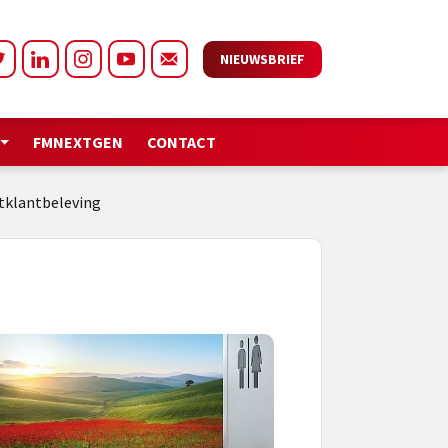
NIEUWSBRIEF
FMNEXTGEN
CONTACT
etklantbeleving