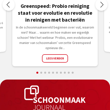
Greenspeed: Probio reiniging
staat voor evolutie en revolutie
in reinigen met bacteriën
p 6
In de schoonmaakwereld beginnen over vuil, waarom
om
niet? Maar… waarm en hoe maken we eigenlijk
schoon? Met het webinar ‘Probio, een evolutionaire
manier van schoonmaken’ verzette Greenspeed
opnieuw de...
LEES VERDER