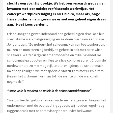
slechts een vochtig doekje. We hebben research gedaan en
kwamen met een unieke verfrissende werkwijze. Het
concept werkplekreiniging is niet nieuw, maar als jonge
frisse ondernemers geven we er wel een geheel eigen draai
aan.” Hoe? Lees verder…
Frisse Jongens geven inderdaad een geheel eigen draai aan hun
specialisme werkplekgreiniging en ze doen hun naam eer Frisse
Jongens aan. “Zo gebeurt het schoonmaken van toetsenborden,
muizen en monitoren bij bedrijven geheel in pak met parelwitte
sneakers. We zijn uitgerust met moderne en milieuvriendelijke
schoonmaakproducten en ‘fluisterstille compressoren’. Dit om de
medewerkers zo min mogelijk te storen tijdens de schoonmaak.
Na afloop reinigen we met speciale stofzuigers met HEPA filters
(tegen het vrijkomen van fijnstof) de ruimte om de werkplek
nogmaals.”
“Onze visie is modern en uniek in de schoonmaakbranche”
“We zijn beiden geboren in een ondernemersgezin en kregen het
ondernemen met de paplepel ingegeven. Wij houden regelmatig
ruggenspraak met onze ‘advisory board’ (vier bekwame