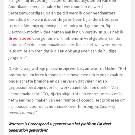
‘hangen’ bij het bedrijf in vloeronderhoudsystemen van een
Amerikaans merk. Ik pakte het werk snel op en werd
vertegenwoordiger. Na enige tijd werd ik door headhunters
benaderd en kwam ik door de jaren heen bij andere bedrijven
terecht. Met mijn opleiding is het ook goed gekomen. Bij
Electrolux mocht ik deelnemen aan hun University. In 2001 heb ik
Greenspeed
overgenomen. Ik heb enorm veel geleerd van de
‘ouderen’ in de schoonmaakbranche. Dan is het wel weer enorm
leuk om te ervaren dat ik dit nu ook an geven aan de huidige
jongeren.”
Op de vraag wat zijn passie in zijn werk is, antwoordt Michel: “Het
ontmoeten en leren kennen van nieuwe mensen in onze vaak zo
onderschatte branche en dan ervaren dat velen net zo
gepassioneerd zijn over hun werkzaamheden en doelen. Van
schoonmaker tot CEO, zij zijn altijd trots en enorm betrokken bij
het weer mooi maken van een ruimte of object. Het proberen om
mijn passie voor de schoonmaak over te brengen:
Cleaning
reveals beauty
!”
Waarom is Greenspeed supporter van het platform FM Next
Generation geworden?