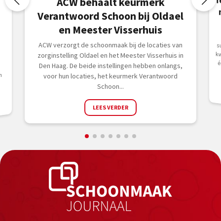
T
m
ACW behaalt keurmerk
Verantwoord Schoon bij Oldael
en Meester Visserhuis
ACW verzorgt de schoonmaak bij de locaties van
zorginstelling Oldael en het Meester Visserhuis in
Den Haag. De beide instellingen hebben onlangs,
m
voor hun locaties, het keurmerk Verantwoord
Schoon...
LEES VERDER