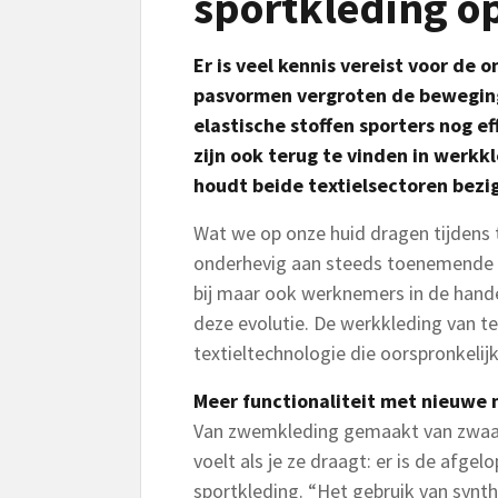
sportkleding o
Er is veel kennis vereist voor de 
pasvormen vergroten de beweging
elastische stoffen sporters nog e
zijn ook terug te vinden in werk
houdt beide textielsectoren bezig
Wat we op onze huid dragen tijdens t
onderhevig aan steeds toenemende ei
bij maar ook werknemers in de hande
deze evolutie. De werkkleding van 
textieltechnologie die oorspronkeli
Meer functionaliteit met nieuwe 
Van zwemkleding gemaakt van zwaar 
voelt als je ze draagt: er is de afge
sportkleding. “Het gebruik van synth