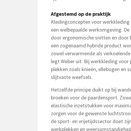
Afgestemd op de praktijk
Kledingconcepten voor werkkleding z
een welbepaalde werkomgeving. De kle
door ergonomische snitten en door he
een zogenaamd hybride product wor
zowel verwarmende als verkoelende 
legt Weber uit. Bij werkkleding voo
plekken zoals knieën, ellebogen en s
slijtvaste weefsels.
Hetzelfde principe duikt op bij wand
broeken voor de paardensport. Zowel 
elastische inzetstukken voor maximal
zorgen voor de gewenste luchtstroom
de sport- en vrijetijdssector doet zi
werkplekken en weersomstandighed