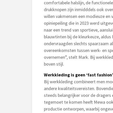
comfortabele halslijn, de functione
drukknopen zijn inmidddels ook ov
willen vakmensen een modieuze en v
opiniepeiling die in 2023 werd uitge
naar een trend van sportieve, aansl
blauwtinten bij de kleurkeuze, aldu
ondervraagden slechts spaarzaam als 
overeenkomsten tussen werk- en spor
overnemen”, stelt Mark. Bij werkkle
boven stijl.
Werkkleding is geen ‘fast fashion
Bij werkkleding combineert men mo
andere kwaliteitsvereisten. Bovend
steeds belangrijker voor de dragers
tegemoet te komen heeft Mewa ook de
productie ontworpen, waarbij ongev