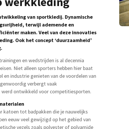
p werkkleding
ontwikkeling van sportkledij. Dynamische
svrijheid, terwijl ademende en
fficiënter maken. Veel van deze innovaties
kleding. Ook het concept ‘duurzaamheid’
.
rainingen en wedstrijden is al decennia
sen. Niet alleen sporters hebben hier baat
l en industrie genieten van de voordelen van
tegenwoordig verbergt vaak
jk werd ontwikkeld voor competitiesporten.
materialen
katoen tot badpakken die je nauwelijks
lopen eeuw veel gewijzigd op het gebied van
etische vezels zoals polyester of polyamide