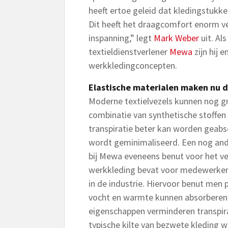
heeft ertoe geleid dat kledingstukke
Dit heeft het draagcomfort enorm ver
inspanning,” legt
Mark Weber
uit. Al
textieldienstverlener
Mewa
zijn hij 
werkkledingconcepten.
Elastische materialen maken nu de
Moderne textielvezels kunnen nog gr
combinatie van synthetische stoffen
transpiratie beter kan worden geab
wordt geminimaliseerd. Een nog ande
bij Mewa eveneens benut voor het ver
werkkleding bevat voor medewerkers
in de industrie. Hiervoor benut men 
vocht en warmte kunnen absorberen
eigenschappen verminderen transpirat
typische kilte van bezwete kleding 