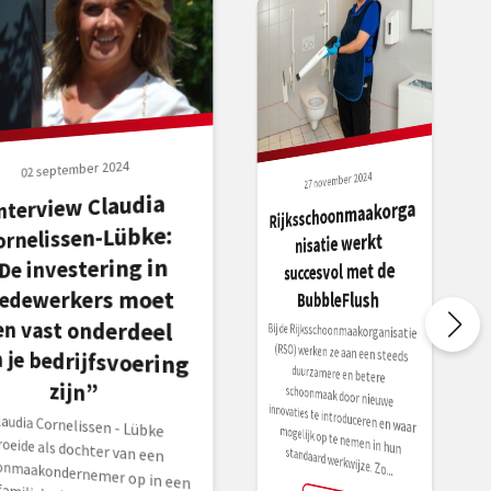
02 september 2024
27 november 2024
nterview Claudia
an je bedrijfsvoering
Rijksschoonmaakorga
ornelissen-Lübke:
nisatie werkt
De investering in
succesvol met de
edewerkers moet
BubbleFlush
en vast onderdeel
Bij de Rijksschoonmaakorganisatie
(RSO) werken ze aan een steeds
duurzamere en betere
schoonmaak door nieuwe
innovaties te introduceren en waar
mogelijk op te nemen in hun
zijn”
laudia Cornelissen - Lübke
roeide als dochter van een
choonmaakondernemer op in een
ht familiebedrijf en is naar eigen
gen ‘gewoon geboren in de schoonmaak’. Inmiddels runt ze
standaard werkwijze. Zo...