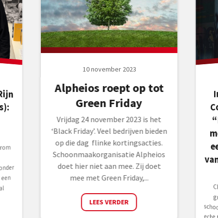
10 november 2023
Alpheios roept op tot
ijn
es):
uw
I
v
Green Friday
C
“
Vrijdag 24 november 2023 is het
m
‘Black Friday’. Veel bedrijven bieden
op die dag flinke kortingsacties.
e
arom
Schoonmaakorganisatie Alpheios
doet hier niet aan mee. Zij doet
onder
mee met Green Friday,...
 een
C
g
s
ec
zeg
al
LEES VERDER