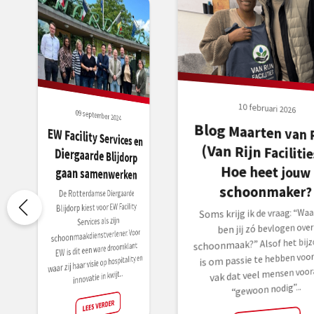
10 februari 2026
09 september 2024
Blog Maarten van R
(Van Rijn Faciliti
Hoe heet jo
EW Facility Services en
Diergaarde Blijdorp
gaan samenwerken
schoonmaker?
De Rotterdamse Diergaarde
Blijdorp kiest voor EW Facility
Soms krijg ik de vraag: “Wa
Services als zijn
ben jij zó bevlogen over
schoonmaakdienstverlener. Voor
schoonmaak?” Alsof het bijz
EW is dit een ware droomklant
is om passie te hebben voor
waar zij haar visie op hospitality en
vak dat veel mensen voor
innovatie in kwijt...
“gewoon nodig”...
LEES VERDER