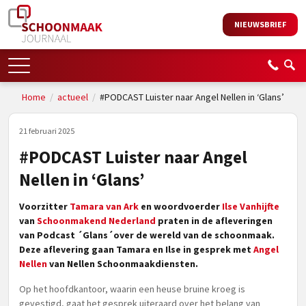
NIEUWSBRIEF
Home
/
actueel
/
#PODCAST Luister naar Angel Nellen in ‘Glans’
21 februari 2025
#PODCAST Luister naar Angel
Nellen in ‘Glans’
Voorzitter
Tamara van Ark
en woordvoerder
Ilse Vanhijfte
van
Schoonmakend Nederland
praten in de afleveringen
van Podcast ´Glans´over de wereld van de schoonmaak.
Deze aflevering gaan Tamara en Ilse in gesprek met
Angel
Nellen
van Nellen Schoonmaakdiensten.
Op het hoofdkantoor, waarin een heuse bruine kroeg is
gevestigd, gaat het gesprek uiteraard over het belang van