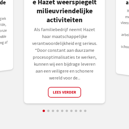
e Hazet weerspiegelt
a
milieuvriendelijke
H
m
v
a
s
activiteiten
giek
lde,
Als familiebedrijf neemt Hazet
onze
haar maatschappelijke
ndde
ng af
verantwoordelijkheid erg serieus.
“Door constant aan duurzame
procesoptimalisaties te werken,
kunnen wij een bijdrage leveren
aan een veiligere en schonere
wereld voor de...
LEES VERDER