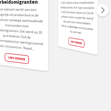
rbeidsmigranten
Crohill wil de schoonmaakbranche
Crohill slimmer schoon en Crohill
schoner schoon maakt het bedrijf
het werk voor schoonmakers
lichter, makkelijker en duurzamer.
verduurzamen. Met haar concepten
et kabinet werkt aan een
ogelijk uitzendverbod in de
leessector vanwege aanhoudende
misstanden met
rbeidsmigranten. Dat werd op 20
juni bekend. Ook de
choonmaaksector werd genoemd
Nu ook met...
LEES VERDER
als risicosector. Naast...
LEES VERDER