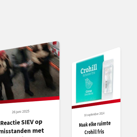
26 juni 2025
18 september 2024
Reactie SIEV op
Maak elke ruimte
misstanden met
Crohill fris