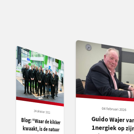
04 februari 2026
24 oktober 2022
Guido Wajer va
1nergiek op zij
zestigste weer in d
Blog: “Waar de kikker
kwaakt, is de natuur