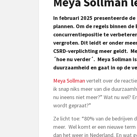
Meya Sollman le
In februari 2025 presenteerde d
plannen. Om de regels binnen de 
concurrentiepositie te verbeteren
vergroten. Dit leidt er onder mee
CSRD-verplichting meer geldt. Me
´hoe nu verder´. Meya Sollman is 
duurzaamheid en gaat in op de v
Meya Sollman
vertelt over de reacti
ik snap niks meer van die duurzaamh
nu ineens niet meer?” Wat nu wel? E
wordt gepraat?”
Ze licht toe: “80% van de bedrijven d
meer. Wel komt er een nieuwe term e
dan het weer in Nederland. En wat g