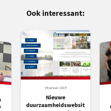
Ook interessant:
09 januari 2019
Nieuwe
n
n
e
duurzaamheidswebsit