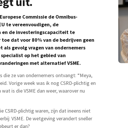
gt uit.
e Europese Commissie de Omnibus-
EU te vereenvoudigen, de
 en de investeringscapaciteit te
r toe dat voor 80% van de bedrijven geen
t als gevolg vragen van ondernemers
specialist op het gebied van
eranderingen met alternatief VSME.
es die ze van ondernemers ontvangt: “Meya,
eid. Vorige week was ik nog CSRD-plichtig en
n wat is die VSME dan weer, waarover nu
ie CSRD-plichtig waren, zijn dat ineens niet
rbij: VSME. De wetgeving verandert sneller
ebeurt er dan?