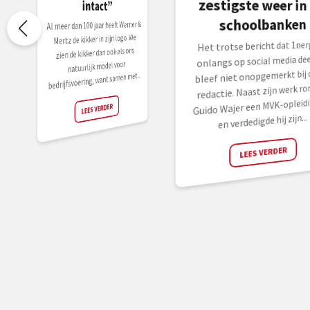
intact”
schoolbanken
Al meer dan 100 jaar heeft Werner &
Mertz de kikker in zijn logo. We
Het trotse bericht dat 1ner
zien de kikker dan ook als ons
onlangs op social media dee
natuurlijk model voor
bleef niet onopgemerkt bij 
bedrijfsvoering, want samen met...
redactie. Naast zijn werk ro
Guido Wajer een MVK-opleidi
LEES VERDER
en verdedigde hij zijn...
LEES VERDER