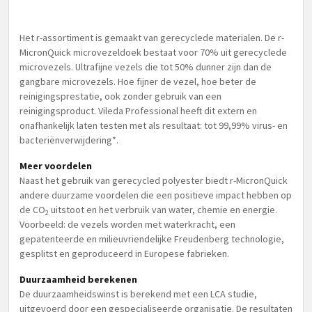
Het r-assortiment is gemaakt van gerecyclede materialen. De r-
MicronQuick microvezeldoek bestaat voor 70% uit gerecyclede
microvezels. Ultrafijne vezels die tot 50% dunner zijn dan de
gangbare microvezels. Hoe fijner de vezel, hoe beter de
reinigingsprestatie, ook zonder gebruik van een
reinigingsproduct. Vileda Professional heeft dit extern en
onafhankelijk laten testen met als resultaat: tot 99,99% virus- en
bacteriënverwijdering*.
Meer voordelen
Naast het gebruik van gerecycled polyester biedt r-MicronQuick
andere duurzame voordelen die een positieve impact hebben op
de CO
uitstoot en het verbruik van water, chemie en energie.
2
Voorbeeld: de vezels worden met waterkracht, een
gepatenteerde en milieuvriendelijke Freudenberg technologie,
gesplitst en geproduceerd in Europese fabrieken.
Duurzaamheid berekenen
De duurzaamheidswinst is berekend met een LCA studie,
uitgevoerd door een gespecialiseerde organisatie. De resultaten