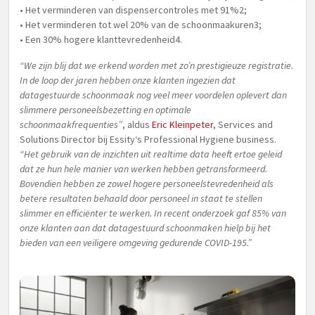
• Het verminderen van dispensercontroles met 91%2;
• Het verminderen tot wel 20% van de schoonmaakuren3;
• Een 30% hogere klanttevredenheid4.
“We zijn blij dat we erkend worden met zo’n prestigieuze registratie.
In de loop der jaren hebben onze klanten ingezien dat
datagestuurde schoonmaak nog veel meer voordelen oplevert dan
slimmere personeelsbezetting en optimale
schoonmaakfrequenties”
, aldus
Eric Kleinpeter
, Services and
Solutions Director bij Essity‘s Professional Hygiene business.
“Het gebruik van de inzichten uit realtime data heeft ertoe geleid
dat ze hun hele manier van werken hebben getransformeerd.
Bovendien hebben ze zowel hogere personeelstevredenheid als
betere resultaten behaald door personeel in staat te stellen
slimmer en efficiënter te werken. In recent onderzoek gaf 85% van
onze klanten aan dat datagestuurd schoonmaken hielp bij het
bieden van een veiligere omgeving gedurende COVID-195.”