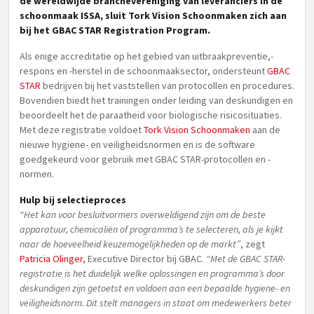
de wereldwijde branchevereniging van leveranciers in de
schoonmaak ISSA, sluit Tork Vision Schoonmaken zich aan
bij het GBAC STAR Registration Program.
Als enige accreditatie op het gebied van uitbraakpreventie,-
respons en -herstel in de schoonmaaksector, ondersteunt
GBAC
STAR
bedrijven bij het vaststellen van protocollen en procedures.
Bovendien biedt het trainingen onder leiding van deskundigen en
beoordeelt het de paraatheid voor biologische risicosituaties.
Met deze registratie voldoet
Tork Vision Schoonmaken
aan de
nieuwe hygiene- en veiligheidsnormen en is de software
goedgekeurd voor gebruik met GBAC STAR-protocollen en -
normen.
Hulp bij selectieproces
“Het kan voor besluitvormers overweldigend zijn om de beste
apparatuur, chemicaliën of programma’s te selecteren, als je kijkt
naar de hoeveelheid keuzemogelijkheden op de markt”
, zegt
Patricia Olinger
, Executive Director bij GBAC.
“Met de GBAC STAR-
registratie is het duidelijk welke oplossingen en programma’s door
deskundigen zijn getoetst en voldoen aan een bepaalde hygiene- en
veiligheidsnorm. Dit stelt managers in staat om medewerkers beter