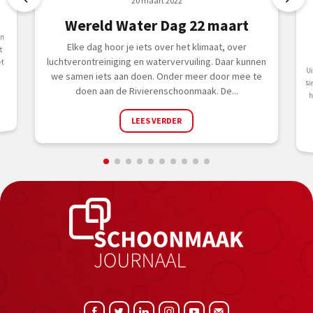
20 maart 2022
Wereld Water Dag 22 maart
an
Elke dag hoor je iets over het klimaat, over
t
luchtverontreiniging en watervervuiling. Daar kunnen
t
Uit
we samen iets aan doen. Onder meer door mee te
doen aan de Rivierenschoonmaak. De...
LEES VERDER