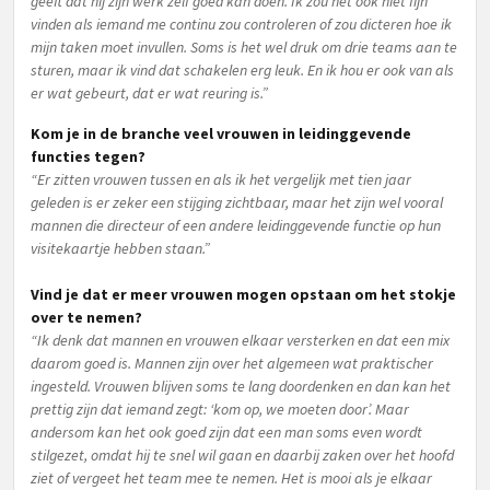
geeft dat hij zijn werk zelf goed kan doen. Ik zou het ook niet fijn
vinden als iemand me continu zou controleren of zou dicteren hoe ik
mijn taken moet invullen. Soms is het wel druk om drie teams aan te
sturen, maar ik vind dat schakelen erg leuk. En ik hou er ook van als
er wat gebeurt, dat er wat reuring is.”
Kom je in de branche veel vrouwen in leidinggevende
functies tegen?
“Er zitten vrouwen tussen en als ik het vergelijk met tien jaar
geleden is er zeker een stijging zichtbaar, maar het zijn wel vooral
mannen die directeur of een andere leidinggevende functie op hun
visitekaartje hebben staan.”
Vind je dat er meer vrouwen mogen opstaan om het stokje
over te nemen?
“Ik denk dat mannen en vrouwen elkaar versterken en dat een mix
daarom goed is. Mannen zijn over het algemeen wat praktischer
ingesteld. Vrouwen blijven soms te lang doordenken en dan kan het
prettig zijn dat iemand zegt: ‘kom op, we moeten door’. Maar
andersom kan het ook goed zijn dat een man soms even wordt
stilgezet, omdat hij te snel wil gaan en daarbij zaken over het hoofd
ziet of vergeet het team mee te nemen. Het is mooi als je elkaar