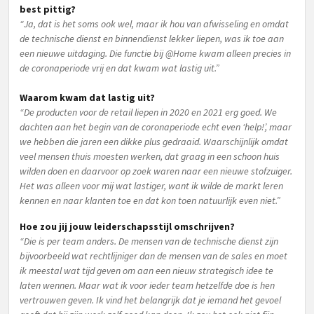
best pittig?
“Ja, dat is het soms ook wel, maar ik hou van afwisseling en omdat
de technische dienst en binnendienst lekker liepen, was ik toe aan
een nieuwe uitdaging. Die functie bij @Home kwam alleen precies in
de coronaperiode vrij en dat kwam wat lastig uit.”
Waarom kwam dat lastig uit?
“De producten voor de retail liepen in 2020 en 2021 erg goed. We
dachten aan het begin van de coronaperiode echt even ‘help!’, maar
we hebben die jaren een dikke plus gedraaid. Waarschijnlijk omdat
veel mensen thuis moesten werken, dat graag in een schoon huis
wilden doen en daarvoor op zoek waren naar een nieuwe stofzuiger.
Het was alleen voor mij wat lastiger, want ik wilde de markt leren
kennen en naar klanten toe en dat kon toen natuurlijk even niet.”
Hoe zou jij jouw leiderschapsstijl omschrijven?
“Die is per team anders. De mensen van de technische dienst zijn
bijvoorbeeld wat rechtlijniger dan de mensen van de sales en moet
ik meestal wat tijd geven om aan een nieuw strategisch idee te
laten wennen. Maar wat ik voor ieder team hetzelfde doe is hen
vertrouwen geven. Ik vind het belangrijk dat je iemand het gevoel