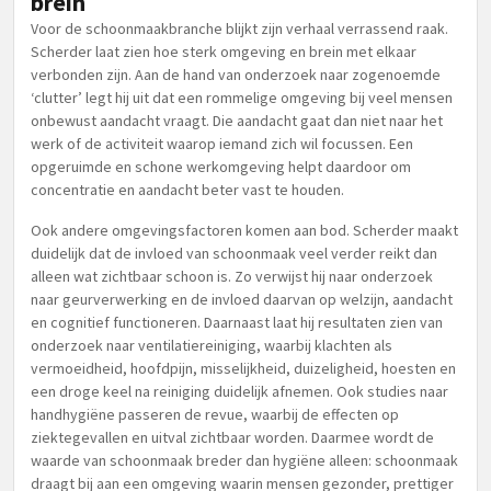
brein
Voor de schoonmaakbranche blijkt zijn verhaal verrassend raak.
Scherder laat zien hoe sterk omgeving en brein met elkaar
verbonden zijn. Aan de hand van onderzoek naar zogenoemde
‘clutter’ legt hij uit dat een rommelige omgeving bij veel mensen
onbewust aandacht vraagt. Die aandacht gaat dan niet naar het
werk of de activiteit waarop iemand zich wil focussen. Een
opgeruimde en schone werkomgeving helpt daardoor om
concentratie en aandacht beter vast te houden.
Ook andere omgevingsfactoren komen aan bod. Scherder maakt
duidelijk dat de invloed van schoonmaak veel verder reikt dan
alleen wat zichtbaar schoon is. Zo verwijst hij naar onderzoek
naar geurverwerking en de invloed daarvan op welzijn, aandacht
en cognitief functioneren. Daarnaast laat hij resultaten zien van
onderzoek naar ventilatiereiniging, waarbij klachten als
vermoeidheid, hoofdpijn, misselijkheid, duizeligheid, hoesten en
een droge keel na reiniging duidelijk afnemen. Ook studies naar
handhygiëne passeren de revue, waarbij de effecten op
ziektegevallen en uitval zichtbaar worden. Daarmee wordt de
waarde van schoonmaak breder dan hygiëne alleen: schoonmaak
draagt bij aan een omgeving waarin mensen gezonder, prettiger