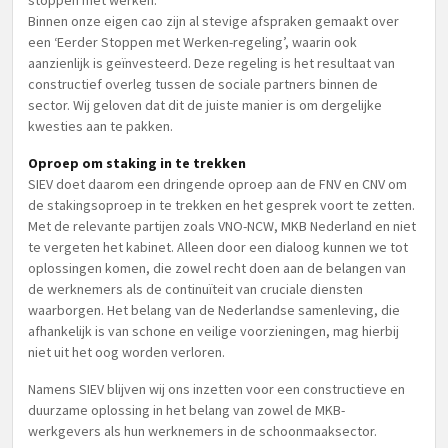
stoppen met werken.
Binnen onze eigen cao zijn al stevige afspraken gemaakt over
een ‘Eerder Stoppen met Werken-regeling’, waarin ook
aanzienlijk is geïnvesteerd. Deze regeling is het resultaat van
constructief overleg tussen de sociale partners binnen de
sector. Wij geloven dat dit de juiste manier is om dergelijke
kwesties aan te pakken.
Oproep om staking in te trekken
SIEV doet daarom een dringende oproep aan de FNV en CNV om
de stakingsoproep in te trekken en het gesprek voort te zetten.
Met de relevante partijen zoals VNO-NCW, MKB Nederland en niet
te vergeten het kabinet. Alleen door een dialoog kunnen we tot
oplossingen komen, die zowel recht doen aan de belangen van
de werknemers als de continuïteit van cruciale diensten
waarborgen. Het belang van de Nederlandse samenleving, die
afhankelijk is van schone en veilige voorzieningen, mag hierbij
niet uit het oog worden verloren.
Namens SIEV blijven wij ons inzetten voor een constructieve en
duurzame oplossing in het belang van zowel de MKB-
werkgevers als hun werknemers in de schoonmaaksector.