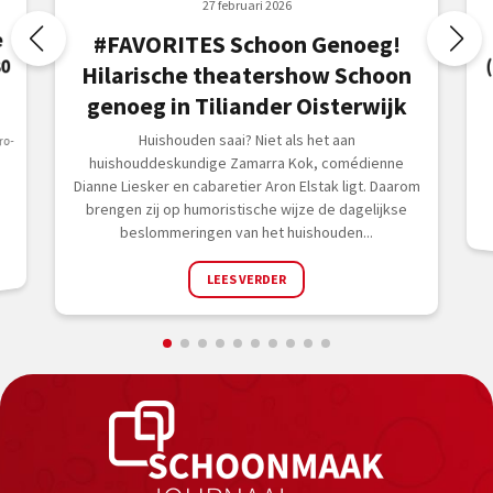
27 februari 2026
e
#FAVORITES Schoon Genoeg!
0
Hilarische theatershow Schoon
genoeg in Tiliander Oisterwijk
Huishouden saai? Niet als het aan
o-
huishouddeskundige Zamarra Kok, comédienne
Dianne Liesker en cabaretier Aron Elstak ligt. Daarom
brengen zij op humoristische wijze de dagelijkse
beslommeringen van het huishouden...
LEES VERDER