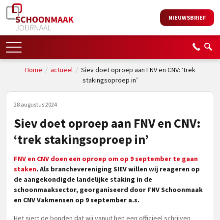
NIEUWSBRIEF
Home
/
actueel
/
Siev doet oproep aan FNV en CNV: ‘trek
stakingsoproep in’
28 augustus 2024
Siev doet oproep aan FNV en CNV:
‘trek stakingsoproep in’
FNV en CNV doen een oproep om op 9 september te gaan
staken
. Als branchevereniging SIEV willen wij reageren op
de aangekondigde landelijke staking in de
schoonmaaksector, georganiseerd door FNV Schoonmaak
en CNV Vakmensen op 9 september a.s.
Het siert de bonden dat wij vanuit hen een officieel schrijven