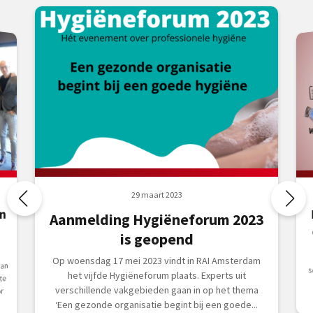
29 maart 2023
n
Aanmelding Hygiëneforum 2023
is geopend
Op woensdag 17 mei 2023 vindt in RAI Amsterdam
van
s
het vijfde Hygiëneforum plaats. Experts uit
te
verschillende vakgebieden gaan in op het thema
r
‘Een gezonde organisatie begint bij een goede...