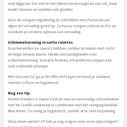
snel alggroei. Dat ziet er niet alleen onverzorgd en vies uit, maar
maakt vloeren en wanden ook gladder.
Door de voegen regelmatig te schrobben met Purina lossen
algen en vervuiling goed op. Zo hou je voegen schoon en fris en
voorkom je verdere opbouw van vervuiling.
Schimmelvorming in natte ruimtes
Doucheruimtes en sauna’s hebben continu te maken met vocht
en hoge temperaturen. Ideale omstandigheden voor
schimmelvorming. Vooral in hoeken, kitranden en voegen kan
snel schimmel ontstaan.
Met Orosept SC ga je dit effectief tegen en houd je sanitaire
ruimtes schoon en hygiënisch.
Nog een tip.
Houten bankjes in sauna’s kun je snel en eenvoudig schoonmaken
met de Crohill combimop in combinatie met het reinigingsmiddel
Blue Kleen. Zo reinig je hygiënisch, zonder al te veel inspanning.
Wil je meer weten? Of heb je nog vragen over onze oplossingen?