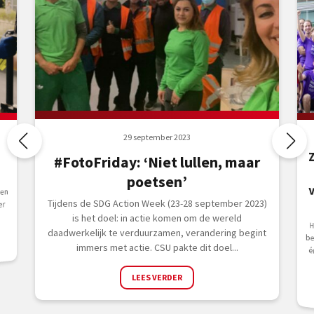
29 september 2023
#FotoFriday: ‘Niet lullen, maar
poetsen’
en
Tijdens de SDG Action Week (23-28 september 2023)
er
is het doel: in actie komen om de wereld
H
b
é
daadwerkelijk te verduurzamen, verandering begint
immers met actie. CSU pakte dit doel...
LEES VERDER