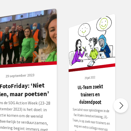
29 september 2023
29 juli 2022
FotoFriday: ‘Niet
UL-Team zoekt
llen, maar poetsen’
trainers en
duizendpoot
ens de SDG Action Week (23-28
ember 2023) is het doel: in
ie komen om de wereld
werkelijk te verduurzamen,
ndering begint immers met
Specialist voor opleidingen in de
facilitaire dienstverlening, UL-
Team, is op zoek naar trainers en
nog een extra collega voor op
kantoor. Bekijk hieronder de
verschillende vacatures. Wil je