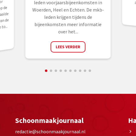
or
leden voorjaarsbijeenkomsten in
p de
Woerden, Heel en Echten. De mkb-
aalde
leden krijgen tijdens de
an de
bijeenkomsten meer informatie
to...
over het...
LEES VERDER
Schoonmaakjournaal
Ha
redactie@schoonmaakjournaal.nl