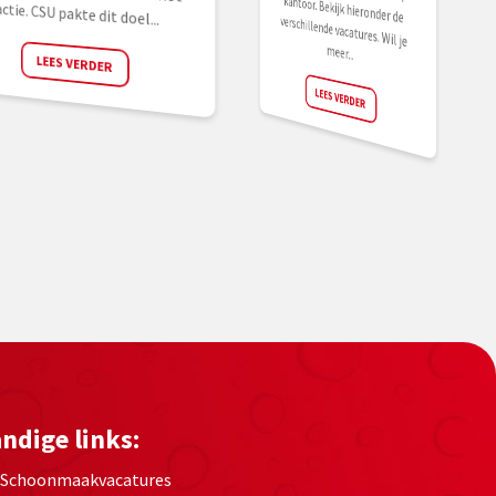
actie. CSU pakte dit doel...
meer...
LEES VERDER
LEES VERDER
ndige links:
Schoonmaakvacatures