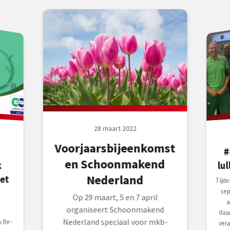
28 maart 2022
Voorjaarsbijeenkomst
#
en Schoonmakend
lu
Nederland
et
Tijd
sept
act
daad
vera
e
Op 29 maart, 5 en 7 april
organiseert Schoonmakend
Nederland speciaal voor mkb-
 Re-