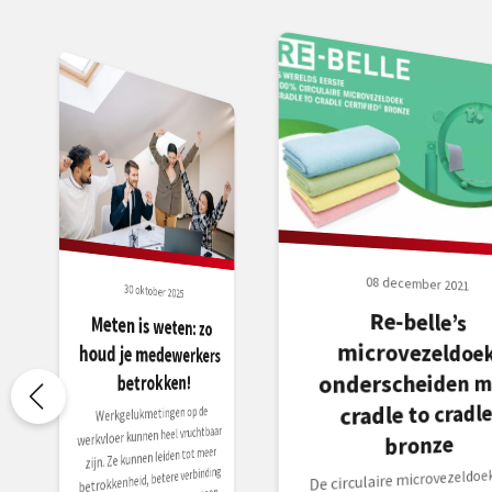
08 december 2021
30 oktober 2025
Re-belle’s
microvezeldoek
Meten is weten: zo
houd je medewerkers
onderscheiden m
betrokken!
cradle to cradl
Werkgelukmetingen op de
werkvloer kunnen heel vruchtbaar
bronze
zijn. Ze kunnen leiden tot meer
betrokkenheid, betere verbinding
De circulaire microvezeldoek