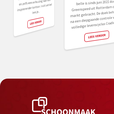
en zelfs een verhuizing naar een
belle is sinds juni 2021 do
inspirerender kantoor. In dit artikel
Greenspeed uit Rotterdam o
markt gebracht. De doek beh
lees je...
na een diepgaande controle v
LEES VERDER
volledige levenscyclus Cradle 
LEES VERDER