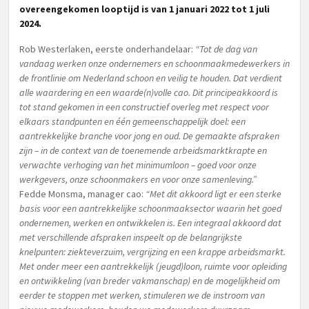
overeengekomen looptijd is van 1 januari 2022 tot 1 juli
2024.
Rob Westerlaken, eerste onderhandelaar:
“Tot de dag van
vandaag werken onze ondernemers en schoonmaakmedewerkers in
de frontlinie om Nederland schoon en veilig te houden. Dat verdient
alle waardering en een waarde(n)volle cao. Dit principeakkoord is
tot stand gekomen in een constructief overleg met respect voor
elkaars standpunten en één gemeenschappelijk doel: een
aantrekkelijke branche voor jong en oud. De gemaakte afspraken
zijn – in de context van de toenemende arbeidsmarktkrapte en
verwachte verhoging van het minimumloon – goed voor onze
werkgevers, onze schoonmakers en voor onze samenleving.”
Fedde Monsma, manager cao:
“Met dit akkoord ligt er een sterke
basis voor een aantrekkelijke schoonmaaksector waarin het goed
ondernemen, werken en ontwikkelen is. Een integraal akkoord dat
met verschillende afspraken inspeelt op de belangrijkste
knelpunten: ziekteverzuim, vergrijzing en een krappe arbeidsmarkt.
Met onder meer een aantrekkelijk (jeugd)loon, ruimte voor opleiding
en ontwikkeling (van breder vakmanschap) en de mogelijkheid om
eerder te stoppen met werken, stimuleren we de instroom van