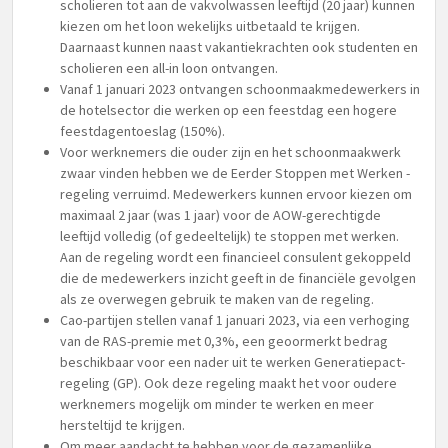
scholieren tot aan de vakvolwassen leeftijd (20 jaar) kunnen
kiezen om het loon wekelijks uitbetaald te krijgen.
Daarnaast kunnen naast vakantiekrachten ook studenten en
scholieren een all-in loon ontvangen.
Vanaf 1 januari 2023 ontvangen schoonmaakmedewerkers in
de hotelsector die werken op een feestdag een hogere
feestdagentoeslag (150%).
Voor werknemers die ouder zijn en het schoonmaakwerk
zwaar vinden hebben we de Eerder Stoppen met Werken -
regeling verruimd. Medewerkers kunnen ervoor kiezen om
maximaal 2 jaar (was 1 jaar) voor de AOW-gerechtigde
leeftijd volledig (of gedeeltelijk) te stoppen met werken.
Aan de regeling wordt een financieel consulent gekoppeld
die de medewerkers inzicht geeft in de financiële gevolgen
als ze overwegen gebruik te maken van de regeling.
Cao-partijen stellen vanaf 1 januari 2023, via een verhoging
van de RAS-premie met 0,3%, een geoormerkt bedrag
beschikbaar voor een nader uit te werken Generatiepact-
regeling (GP). Ook deze regeling maakt het voor oudere
werknemers mogelijk om minder te werken en meer
hersteltijd te krijgen.
Om meer aandacht te hebben voor de gezamenlijke