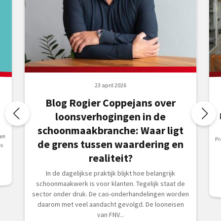
23 april 2026
Blog Rogier Coppejans over
loonsverhogingen in de
schoonmaakbranche: Waar ligt
en
Pr
o
g
de grens tussen waardering en
os
realiteit?
In de dagelijkse praktijk blijkt hoe belangrijk
schoonmaakwerk is voor klanten. Tegelijk staat de
sector onder druk. De cao-onderhandelingen worden
daarom met veel aandacht gevolgd. De looneisen
van FNV...