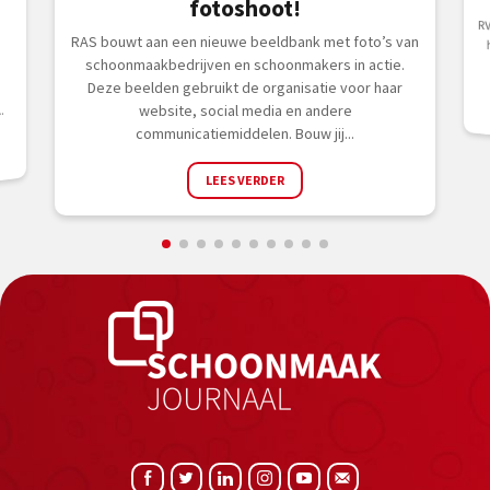
fotoshoot!
RV
he
RAS bouwt aan een nieuwe beeldbank met foto’s van
schoonmaakbedrijven en schoonmakers in actie.
Deze beelden gebruikt de organisatie voor haar
website, social media en andere
.
communicatiemiddelen. Bouw jij...
LEES VERDER