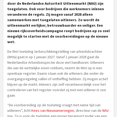
door de Nederlandse Autoriteit Uitleenmarkt (NAU) zijn
toegelaten. Ook voor bedrijven die werknemers inlenen
veranderen de regels. Zij mogen vanaf 2028 alleen
samenwerken met toegelaten uitleners. Zo wordt de
uitleenmarkt eerlijker, betrouwbaarder en veiliger. Een
nieuwe rijksoverheidscampagne roept bedrijven op zo snel
mogelijk te starten met de voorbereidingen op de nieuwe
wet.
De Wet toelating terbeschikkingstelling van arbeidskrachten
(Wtta) gaat in op 1 januari 2027. Vanaf 1 januari 2028 gaat de
Nederlandse Arbeidsinspectie deze wet handhaven. Uitleners
die aan de wettelijke eisen voldoen, neemt de NAU op in een
openbaar register. Daarin staan ook de uitleners die onder de
overgangsregeling vallen of ontheffing hebben. Zij mogen actief
blijven op de markt. Inleners zijn zelf verantwoordelijk voor het
controleren van het register voordat zij met een uitlener in zee
gaan.
“De voorbereiding op de toelating vraagt met name tijd van
uitleners”, licht
Kees van Nieuwamerongen
, directeur van de
NAU
toe. Zo is voor de toelating een inspectierapport nodig van een