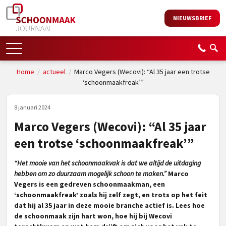
NIEUWSBRIEF
Home
/
actueel
/
Marco Vegers (Wecovi): “Al 35 jaar een trotse
‘schoonmaakfreak’”
8 januari 2024
Marco Vegers (Wecovi): “Al 35 jaar
een trotse ‘schoonmaakfreak’”
“Het mooie van het schoonmaakvak is dat we altijd de uitdaging
hebben om zo duurzaam mogelijk schoon te maken.”
Marco
Vegers is een gedreven schoonmaakman, een
‘schoonmaakfreak’ zoals hij zelf zegt, en trots op het feit
dat hij al 35 jaar in deze mooie branche actief is. Lees hoe
de schoonmaak zijn hart won, hoe hij bij Wecovi