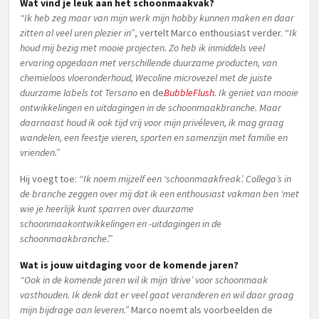
Wat vind je leuk aan het schoonmaakvak?
“Ik heb zeg maar van mijn werk mijn hobby kunnen maken en daar
zitten al veel uren plezier in”
, vertelt Marco enthousiast verder. “
Ik
houd mij bezig met mooie projecten. Zo heb ik inmiddels veel
ervaring opgedaan met verschillende duurzame producten, van
chemieloos vloeronderhoud, Wecoline microvezel met de juiste
duurzame labels tot Tersano
en de
BubbleFlush
. Ik geniet van mooie
ontwikkelingen en uitdagingen in de schoonmaakbranche. Maar
daarnaast houd ik ook tijd vrij voor mijn privéleven, ik mag graag
wandelen, een feestje vieren, sporten en samenzijn met familie en
vrienden.”
Hij voegt toe:
“Ik noem mijzelf een ‘schoonmaakfreak’. Collega’s in
de branche zeggen over mij dat ik een enthousiast vakman ben ‘met
wie je heerlijk kunt sparren over duurzame
schoonmaakontwikkelingen en -uitdagingen in de
schoonmaakbranche’.”
Wat is jouw uitdaging voor de komende jaren?
“Ook in de komende jaren wil ik mijn ‘drive’ voor schoonmaak
vasthouden. Ik denk dat er veel gaat veranderen en wil daar graag
mijn bijdrage aan leveren.”
Marco noemt als voorbeelden de