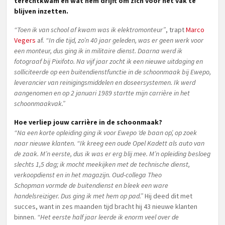
terechtkwam en wat hem drijft om zich voor het vak te
blijven inzetten.
“Toen ik van school af kwam was ik elektromonteur”
, trapt
Marco
Vegers
af.
“In die tijd, zo’n 40 jaar geleden, was er geen werk voor
een monteur, dus ging ik in militaire dienst. Daarna werd ik
fotograaf bij Pixifoto. Na vijf jaar zocht ik een nieuwe uitdaging en
solliciteerde op een buitendienstfunctie in de schoonmaak bij Ewepo,
leverancier van reinigingsmiddelen en doseersystemen. Ik werd
aangenomen en op 2 januari 1989 startte mijn carrière in het
schoonmaakvak.”
Hoe verliep jouw carrière in de schoonmaak?
“Na een korte opleiding ging ik voor Ewepo ‘de baan op’, op zoek
naar nieuwe klanten. “Ik kreeg een oude Opel Kadett als auto van
de zaak. M’n eerste, dus ik was er erg blij mee. M’n opleiding besloeg
slechts 1,5 dag; ik mocht meekijken met de technische dienst,
verkoopdienst en in het magazijn. Oud-collega Theo
Schopman vormde de buitendienst en bleek een ware
handelsreiziger. Dus ging ik met hem op pad.”
Hij deed dit met
succes, want in zes maanden tijd bracht hij 43 nieuwe klanten
binnen.
“Het eerste half jaar leerde ik enorm veel over de