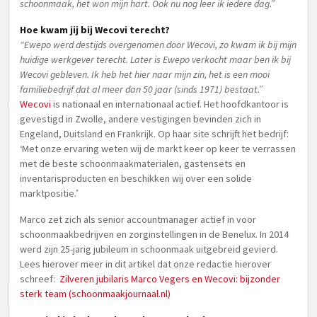
schoonmaak, het won mijn hart. Ook nu nog leer ik iedere dag.”
Hoe kwam jij bij Wecovi terecht?
“Ewepo werd destijds overgenomen door Wecovi, zo kwam ik bij mijn
huidige werkgever terecht. Later is Ewepo verkocht maar ben ik bij
Wecovi gebleven. Ik heb het hier naar mijn zin, het is een mooi
familiebedrijf dat al meer dan 50 jaar (sinds 1971) bestaat.”
Wecovi
is nationaal en internationaal actief. Het hoofdkantoor is
gevestigd in Zwolle, andere vestigingen bevinden zich in
Engeland, Duitsland en Frankrijk. Op haar site schrijft het bedrijf:
‘Met onze ervaring weten wij de markt keer op keer te verrassen
met de beste schoonmaakmaterialen, gastensets en
inventarisproducten en beschikken wij over een solide
marktpositie.’
Marco zet zich als senior accountmanager actief in voor
schoonmaakbedrijven en zorginstellingen in de Benelux. In 2014
werd zijn 25-jarig jubileum in schoonmaak uitgebreid gevierd.
Lees hierover meer in dit artikel dat onze redactie hierover
schreef:
Zilveren jubilaris Marco Vegers en Wecovi: bijzonder
sterk team (schoonmaakjournaal.nl)