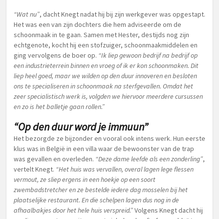
“Wat nu”
, dacht Knegt nadat hij bij zijn werkgever was opgestapt.
Het was een van zijn dochters die hem adviseerde om de
schoonmaak in te gaan. Samen met Hester, destijds nog zijn
echtgenote, kocht hij een stofzuiger, schoonmaakmiddelen en
ging vervolgens de boer op.
“Ik liep gewoon bedrijf na bedrijf op
een industrieterrein binnen en vroeg of ik er kon schoonmaken. Dit
liep heel goed, maar we wilden op den duur innoveren en besloten
ons te specialiseren in schoonmaak na sterfgevallen. Omdat het
zeer specialistisch werk is, volgden we hiervoor meerdere cursussen
en zo is het balletje gaan rollen.”
“Op den duur word je immuun”
Het bezorgde ze bijzonder en vooral ook intens werk. Hun eerste
klus was in België in een villa waar de bewoonster van de trap
was gevallen en overleden.
“Deze dame leefde als een zonderling”
,
vertelt Knegt.
“Het huis was vervallen, overal lagen lege flessen
vermout, ze sliep ergens in een hoekje op een soort
zwembadstretcher en ze bestelde iedere dag mosselen bij het
plaatselijke restaurant. En die schelpen lagen dus nog in de
afhaalbakjes door het hele huis verspreid.”
Volgens Knegt dacht hij