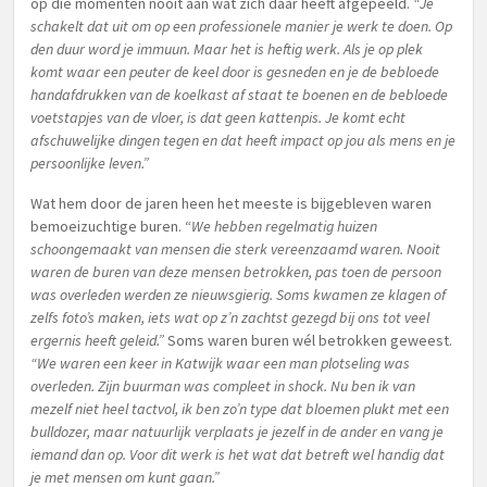
op die momenten nooit aan wat zich daar heeft afgepeeld.
“Je
schakelt dat uit om op een professionele manier je werk te doen. Op
den duur word je immuun. Maar het is heftig werk. Als je op plek
komt waar een peuter de keel door is gesneden en je de bebloede
handafdrukken van de koelkast af staat te boenen en de bebloede
voetstapjes van de vloer, is dat geen kattenpis. Je komt echt
afschuwelijke dingen tegen en dat heeft impact op jou als mens en je
persoonlijke leven.”
Wat hem door de jaren heen het meeste is bijgebleven waren
bemoeizuchtige buren. “
We hebben regelmatig huizen
schoongemaakt van mensen die sterk vereenzaamd waren. Nooit
waren de buren van deze mensen betrokken, pas toen de persoon
was overleden werden ze nieuwsgierig. Soms kwamen ze klagen of
zelfs foto’s maken, iets wat op z’n zachtst gezegd bij ons tot veel
ergernis heeft geleid.”
Soms waren buren wél betrokken geweest.
“We waren een keer in Katwijk waar een man plotseling was
overleden. Zijn buurman was compleet in shock. Nu ben ik van
mezelf niet heel tactvol, ik ben zo’n type dat bloemen plukt met een
bulldozer, maar natuurlijk verplaats je jezelf in de ander en vang je
iemand dan op. Voor dit werk is het wat dat betreft wel handig dat
je met mensen om kunt gaan.”