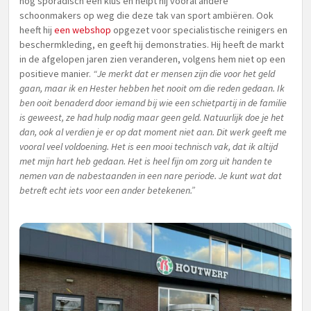
nog sporadisch een klus en helpt hij vooral andere
schoonmakers op weg die deze tak van sport ambiëren. Ook
heeft hij
een webshop
opgezet voor specialistische reinigers en
beschermkleding, en geeft hij demonstraties. Hij heeft de markt
in de afgelopen jaren zien veranderen, volgens hem niet op een
positieve manier.
“Je merkt dat er mensen zijn die voor het geld
gaan, maar ik en Hester hebben het nooit om die reden gedaan. Ik
ben ooit benaderd door iemand bij wie een schietpartij in de familie
is geweest, ze had hulp nodig maar geen geld. Natuurlijk doe je het
dan, ook al verdien je er op dat moment niet aan. Dit werk geeft me
vooral veel voldoening. Het is een mooi technisch vak, dat ik altijd
met mijn hart heb gedaan. Het is heel fijn om zorg uit handen te
nemen van de nabestaanden in een nare periode. Je kunt wat dat
betreft echt iets voor een ander betekenen.”