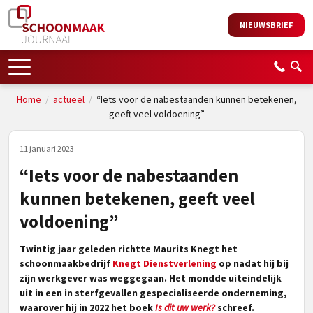
NIEUWSBRIEF
Home
/
actueel
/
“Iets voor de nabestaanden kunnen betekenen,
geeft veel voldoening”
11 januari 2023
“Iets voor de nabestaanden
kunnen betekenen, geeft veel
voldoening”
Twintig jaar geleden richtte Maurits Knegt het
schoonmaakbedrijf
Knegt Dienstverlening
op nadat hij bij
zijn werkgever was weggegaan. Het mondde uiteindelijk
uit in een in sterfgevallen gespecialiseerde onderneming,
waarover hij in 2022 het boek
Is dit uw werk?
schreef.