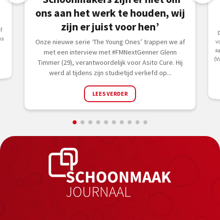
ons aan het werk te houden, wij
zijn er juist voor hen’
f
v
ns
Onze nieuwe serie ‘The Young Ones’ trappen we af
met een interview met #FMNextGenner Glenn
Timmer (29), verantwoordelijk voor Asito Cure. Hij
werd al tijdens zijn studietijd verliefd op...
LEES VERDER