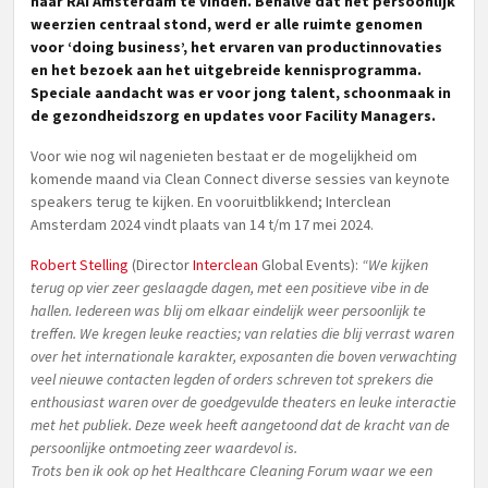
naar RAI Amsterdam te vinden. Behalve dat het persoonlijk
weerzien centraal stond, werd er alle ruimte genomen
voor ‘doing business’, het ervaren van productinnovaties
en het bezoek aan het uitgebreide kennisprogramma.
Speciale aandacht was er voor jong talent, schoonmaak in
de gezondheidszorg en updates voor Facility Managers.
Voor wie nog wil nagenieten bestaat er de mogelijkheid om
komende maand via Clean Connect diverse sessies van keynote
speakers terug te kijken. En vooruitblikkend; Interclean
Amsterdam 2024 vindt plaats van 14 t/m 17 mei 2024.
Robert Stelling
(Director
Interclean
Global Events):
“We kijken
terug op vier zeer geslaagde dagen, met een positieve vibe in de
hallen. Iedereen was blij om elkaar eindelijk weer persoonlijk te
treffen. We kregen leuke reacties; van relaties die blij verrast waren
over het internationale karakter, exposanten die boven verwachting
veel nieuwe contacten legden of orders schreven tot sprekers die
enthousiast waren over de goedgevulde theaters en leuke interactie
met het publiek. Deze week heeft aangetoond dat de kracht van de
persoonlijke ontmoeting zeer waardevol is.
Trots ben ik ook op het Healthcare Cleaning Forum waar we een