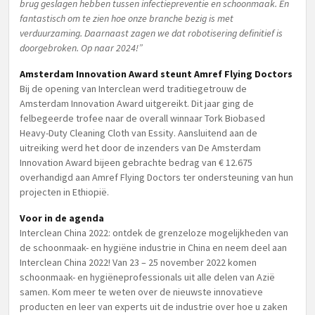
brug geslagen hebben tussen infectiepreventie en schoonmaak. En
fantastisch om te zien hoe onze branche bezig is met
verduurzaming. Daarnaast zagen we dat robotisering definitief is
doorgebroken. Op naar 2024!”
Amsterdam Innovation Award steunt Amref Flying Doctors
Bij de opening van Interclean werd traditiegetrouw de
Amsterdam Innovation Award uitgereikt. Dit jaar ging de
felbegeerde trofee naar de overall winnaar Tork Biobased
Heavy-Duty Cleaning Cloth van Essity. Aansluitend aan de
uitreiking werd het door de inzenders van De Amsterdam
Innovation Award bijeen gebrachte bedrag van € 12.675
overhandigd aan Amref Flying Doctors ter ondersteuning van hun
projecten in Ethiopië.
Voor in de agenda
Interclean China 2022: ontdek de grenzeloze mogelijkheden van
de schoonmaak- en hygiëne industrie in China en neem deel aan
Interclean China 2022! Van 23 – 25 november 2022 komen
schoonmaak- en hygiëneprofessionals uit alle delen van Azië
samen. Kom meer te weten over de nieuwste innovatieve
producten en leer van experts uit de industrie over hoe u zaken