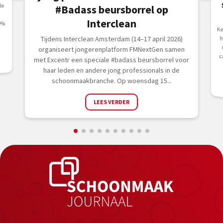
de
#Badass beursborrel op
Interclean
0%
Ke
Tijdens Interclean Amsterdam (14–17 april 2026)
organiseert jongerenplatform FMNextGen samen
met Excentr een speciale #badass beursborrel voor
haar leden en andere jong professionals in de
schoonmaakbranche. Op woensdag 15...
LEES VERDER