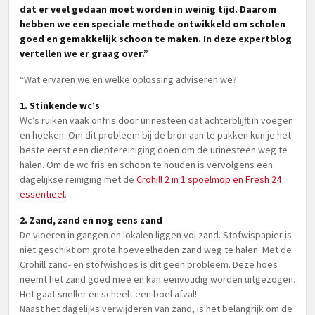
dat er veel gedaan moet worden in weinig tijd. Daarom
hebben we een speciale methode ontwikkeld om scholen
goed en gemakkelijk schoon te maken. In deze expertblog
vertellen we er graag over.”
“Wat ervaren we en welke oplossing adviseren we?
1. Stinkende wc’s
Wc’s ruiken vaak onfris door urinesteen dat achterblijft in voegen
en hoeken. Om dit probleem bij de bron aan te pakken kun je het
beste eerst een dieptereiniging doen om de urinesteen weg te
halen. Om de wc fris en schoon te houden is vervolgens een
dagelijkse reiniging met de
Crohill 2 in 1 spoelmop en Fresh 24
essentieel
.
2. Zand, zand en nog eens zand
De vloeren in gangen en lokalen liggen vol zand. Stofwispapier is
niet geschikt om grote hoeveelheden zand weg te halen. Met de
Crohill zand- en stofwishoes is dit geen probleem. Deze hoes
neemt het zand goed mee en kan eenvoudig worden uitgezogen.
Het gaat sneller en scheelt een boel afval!
Naast het dagelijks verwijderen van zand, is het belangrijk om de