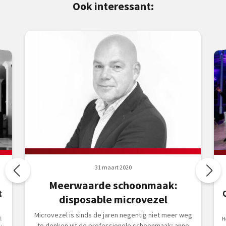
Ook interessant:
31 maart 2020
Meerwaarde schoonmaak:
t
disposable microvezel
Microvezel is sinds de jaren negentig niet meer weg
Heb 
l
te denken uit de professionele schoonmaak; anno