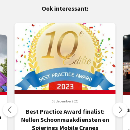
Ook interessant:
05 december 2023
1
Best Practice Award finalist:
n
Nellen Schoonmaakdiensten en
Spierings Mobile Cranes