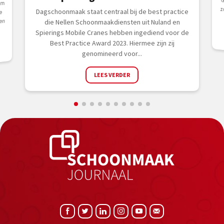
um
Dagschoonmaak staat centraal bij de best practice
e
en
die Nellen Schoonmaakdiensten uit Nuland en
Spierings Mobile Cranes hebben ingediend voor de
Best Practice Award 2023. Hiermee zijn zij
genomineerd voor...
LEES VERDER