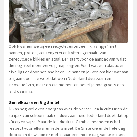
Ook kwamen we bij een recyclecenter, een ‘kraampje’ met
pannen, potten, keukengerei en koffers gemaakt van
gerecyclede blikjes en staal. Een start voor de aanpak van waist
die nog veel meer vervolg mag krijgen. Want wat een plastic en
afval ligt er door het land heen. Je handen jeuken om hier wat aan
te gaan doen. Je weet dat we in Nederland duurzaam en
innovatief zijn, maar op die momenten besef je hoe groots ons
land daarin is.
Gun elkaar een Big Smile!
Ik kan nog wel even doorgaan over de verschillen in cultuur en de
aanpak van schoonmaak en duurzaamheid. Ieder land doet dat op
z’n eigen wijze. Maar de les die ik uit Gambia meeneem is het
respect voor elkaar en ieders inzet. De Smile die er de hele dag
door is en de wil om er met elkaar een mooie dag van te maken.