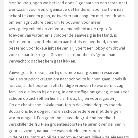
Met Bouba gingen we het land door. Eigenaar van een restaurant,
werkzaam voor een organisatie dat kinderen sponsort om naar
school te kunnen gaan, netwerker pur sang, en met een droom
om een agriculture centrum te bouwen voor meer
werkgelegenheid en zelfvoorzienendheid in de regio. De
toevoer van water, er is voldoende aanwezig in het land, is
echter vooral voorbehouden aan hotels en overheid, en niet
bestemd voor lokale initiatieven. Hij voert een lobby om dit wel
voor elkaar te kregen. Gezien zijn reputatie als ‘good man’
verwacht ik dat het hem gaat lukken.
Vanwege interesse, nam hij ons mee naar gezinnen waarvan
meisjes support krijgen om naar school te kunnen gaan. Zoals ik
het zie, in de hoop om zelfstandige vrouwen te worden. Ik zag
families die leven bij de dag, in een stoffige omgeving, maar zeer
schoon op zichzelf en hun huis. Trots, blij en vooral gastvrij.
Op de chaotische, lokale markten in de kleine dorpjes toonde
Bouba ons hoe opgeruimd en schoon iedereen met de eigen
waren omgaat. Een genot om naast de grote hoeveelheid
verschillende fruit- en groentensoorten te leren over de hier in
gebruik zijnde, natuurlijke wasmiddelen en zepen.
In de restaurants en bij de smoothie-corners blijven de eigenaars