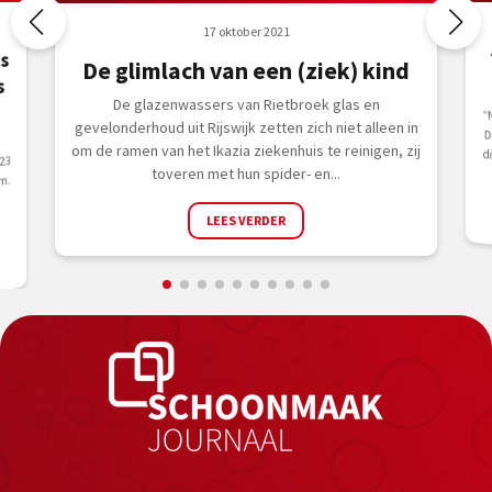
17 oktober 2021
s
De glimlach van een (ziek) kind
s
De glazenwassers van Rietbroek glas en
“
Dri
gevelonderhoud uit Rijswijk zetten zich niet alleen in
om de ramen van het Ikazia ziekenhuis te reinigen, zij
23
toveren met hun spider- en...
m.
LEES VERDER