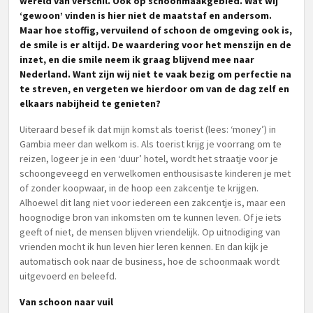
wereld van verschil. Ook op schoonmaakgebied. Wat wij
‘gewoon’ vinden is hier niet de maatstaf en andersom.
Maar hoe stoffig, vervuilend of schoon de omgeving ook is,
de smile is er altijd. De waardering voor het menszijn en de
inzet, en die smile neem ik graag blijvend mee naar
Nederland. Want zijn wij niet te vaak bezig om perfectie na
te streven, en vergeten we hierdoor om van de dag zelf en
elkaars nabijheid te genieten?
Uiteraard besef ik dat mijn komst als toerist (lees: ‘money’) in
Gambia meer dan welkom is. Als toerist krijg je voorrang om te
reizen, logeer je in een ‘duur’ hotel, wordt het straatje voor je
schoongeveegd en verwelkomen enthousisaste kinderen je met
of zonder koopwaar, in de hoop een zakcentje te krijgen.
Alhoewel dit lang niet voor iedereen een zakcentje is, maar een
hoognodige bron van inkomsten om te kunnen leven. Of je iets
geeft of niet, de mensen blijven vriendelijk. Op uitnodiging van
vrienden mocht ik hun leven hier leren kennen. En dan kijk je
automatisch ook naar de business, hoe de schoonmaak wordt
uitgevoerd en beleefd.
Van schoon naar vuil