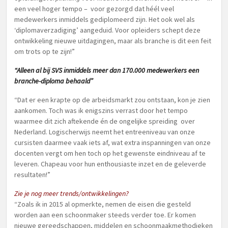
een veel hoger tempo – voor gezorgd dat héél veel
medewerkers inmiddels gediplomeerd zijn. Het ook wel als
‘diplomaverzadiging’ aangeduid. Voor opleiders schept deze
ontwikkeling nieuwe uitdagingen, maar als branche is dit een feit
om trots op te zijn!”
“Alleen al bij SVS inmiddels meer dan 170.000 medewerkers een
branche-diploma behaald”
“Dat er een krapte op de arbeidsmarkt zou ontstaan, kon je zien
aankomen. Toch was ik enigszins verrast door het tempo
waarmee dit zich aftekende én de ongelijke spreiding over
Nederland. Logischerwijs neemt het entreeniveau van onze
cursisten daarmee vaak iets af, wat extra inspanningen van onze
docenten vergt om hen toch op het gewenste eindniveau af te
leveren. Chapeau voor hun enthousiaste inzet en de geleverde
resultaten!”
Zie je nog meer trends/ontwikkelingen?
“Zoals ik in 2015 al opmerkte, nemen de eisen die gesteld
worden aan een schoonmaker steeds verder toe. Er komen
nieuwe gereedschappen, middelen en schoonmaakmethodieken