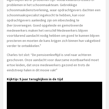
problemen in het schoonmaakteam. Gebrekkige
schoonmaakdienstverlening, waar opdrachtgevers dachten een
schoonmaakspecialist ingekocht te hebben, kan voor
opdrachtgevers aanleiding zijn om inbesteding te
(her-)overwegen. Goed opgeleide en gemotiveerde
medewerkers maken het verschil! Medewerkers blijven
voortdurend aandacht nodig hebben om goed te kunnen blijven
presteren en moeten de kans krijgen zich binnen hun vakgebied
verder te ontwikkelen.”
Charles tot slot: “De pensioenleeftijd is snel naar achteren
geschoven. Onze aandacht voor duurzame inzetbaarheid moet
ertoe leiden, dat onze medewerkers gezond en trots de
eindstreep halen in dit mooie vak!”
Kijktip: 5 jaar terugkijken in de tijd