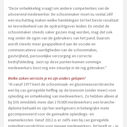
“Deze ontwikkeling vraagt om andere competenties van de
uitvoerend medewerker. De schoonmaker moet nu veelal zélf
een inschatting maken welke handelingen tot het beste resultaat
en tevredenheid van de opdrachtgever leiden. En omdat de
schoonmaker steeds vaker gezien mag worden, mag dat ook
nog onder de ogen van de gebruikers van het pand. Daarom
wordt steeds meer geappelleerd aan de sociale en
communicatieve vaardigheden van de schoonmaker,
gastvrijheid, persoonlijke verzorging en correcte
bedrijfskleding. Juist op deze punten kunnen sommige
medewerkers best nog een steuntje in de rug gebruiken.”
Welke zaken verraste je en zijn anders gelopen?
“Al vanaf 1977 kent de schoonmaak- en glazenwassersbranche
een bij cao geregelde heffing op de loonsom (onder meer) voor
opleiding en ontwikkeling van medewerkers. Zo hebben alleen al
bij SVS inmiddels meer dan 170.000 medewerkers een branche-
diploma behaald en zijn hun werkgevers in belangrijke mate
gecompenseerd voor de gemaakte opleidings- en
examenkosten. Vanaf 2012 is er zelfs een bij cao geregelde
opleidings
verplichting
voor nieuwe medewerkers. Dit heeft er – in