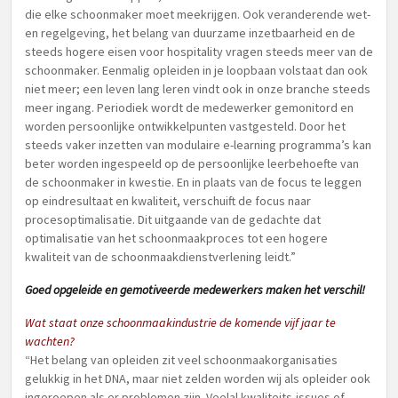
die elke schoonmaker moet meekrijgen. Ook veranderende wet-
en regelgeving, het belang van duurzame inzetbaarheid en de
steeds hogere eisen voor hospitality vragen steeds meer van de
schoonmaker. Eenmalig opleiden in je loopbaan volstaat dan ook
niet meer; een leven lang leren vindt ook in onze branche steeds
meer ingang. Periodiek wordt de medewerker gemonitord en
worden persoonlijke ontwikkelpunten vastgesteld. Door het
steeds vaker inzetten van modulaire e-learning programma’s kan
beter worden ingespeeld op de persoonlijke leerbehoefte van
de schoonmaker in kwestie. En in plaats van de focus te leggen
op eindresultaat en kwaliteit, verschuift de focus naar
procesoptimalisatie. Dit uitgaande van de gedachte dat
optimalisatie van het schoonmaakproces tot een hogere
kwaliteit van de schoonmaakdienstverlening leidt.”
Goed opgeleide en gemotiveerde medewerkers maken het verschil!
Wat staat onze schoonmaakindustrie de komende vijf jaar te
wachten?
“Het belang van opleiden zit veel schoonmaakorganisaties
gelukkig in het DNA, maar niet zelden worden wij als opleider ook
ingeroepen als er problemen zijn. Veelal kwaliteits-issues of