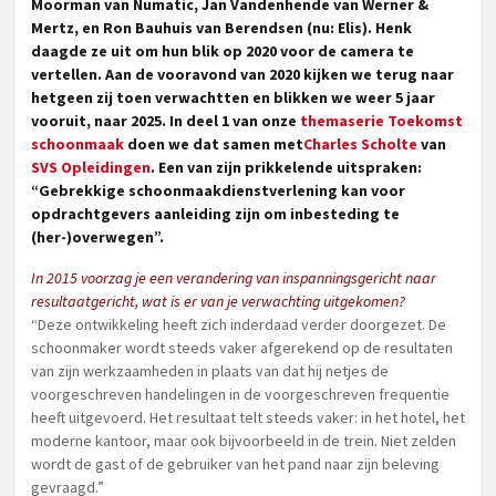
Moorman van Numatic, Jan Vandenhende van Werner &
Mertz, en Ron Bauhuis van Berendsen (nu: Elis). Henk
daagde ze uit om hun blik op 2020 voor de camera te
vertellen. Aan de vooravond van 2020 kijken we terug naar
hetgeen zij toen verwachtten en blikken we weer 5 jaar
vooruit, naar 2025. In deel 1 van onze
themaserie Toekomst
schoonmaak
doen we dat samen met
Charles Scholte
van
SVS Opleidingen
. Een van zijn prikkelende uitspraken:
“
Gebrekkige schoonmaakdienstverlening kan voor
opdrachtgevers aanleiding zijn om inbesteding te
(her-)overwegen”.
In 2015 voorzag je een verandering van inspanningsgericht naar
resultaatgericht, wat is er van je verwachting uitgekomen?
“Deze ontwikkeling heeft zich inderdaad verder doorgezet. De
schoonmaker wordt steeds vaker afgerekend op de resultaten
van zijn werkzaamheden in plaats van dat hij netjes de
voorgeschreven handelingen in de voorgeschreven frequentie
heeft uitgevoerd. Het resultaat telt steeds vaker: in het hotel, het
moderne kantoor, maar ook bijvoorbeeld in de trein. Niet zelden
wordt de gast of de gebruiker van het pand naar zijn beleving
gevraagd.”