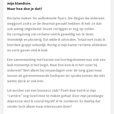
mijn klandizie.
Maar hoe doe je dat?
Reclame maken. De welbekende flyers. Die dingen die iedereen
weggooit zodra ze de deurmat geraakt hebben. Ik heb ze dan
ook weinig uitgedeeld. Dozen vol liggen er nog op zolder.
De vormgeving van reclame vind ik geweldig om te doen.
Vriendelijk en plezierig. Dat wilde ik uitstralen. Totaal niet zoals ik
ben! Nee grapje natuurlijk. Rustig in mijn kamer reclame uitdenken
en vorm geven vind ik leuk.
Een samenwerking met karwei met kortingsbonnen was ook een
leuk momentje in het begin. Maar hoe kom ik in het vizier bij
iedereen? Niet alleen bij verjaardagen over de tong gaan maar
tussen de gerenommeerde bedrijven ter sprake komen die niét
weten dat ik er ook ben.
Lid worden van een business club? Poeh daar had ik in mijn
“carrière” nog nooit mee te maken gehad. Door mijn jarenlange
depressie wist ik vooral mijzelf af te zonderen. En daarbij dat
verder toch alleen maar interessant doen?