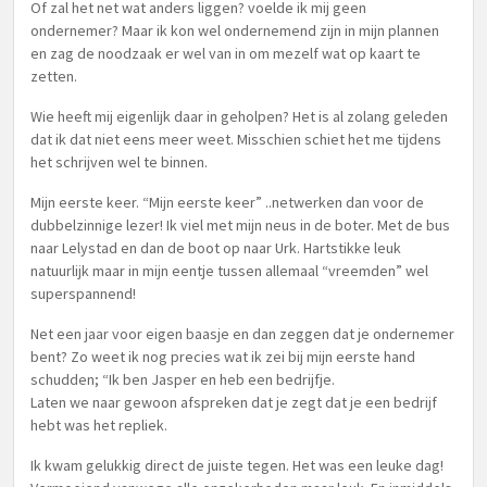
Of zal het net wat anders liggen? voelde ik mij geen
ondernemer? Maar ik kon wel ondernemend zijn in mijn plannen
en zag de noodzaak er wel van in om mezelf wat op kaart te
zetten.
Wie heeft mij eigenlijk daar in geholpen? Het is al zolang geleden
dat ik dat niet eens meer weet. Misschien schiet het me tijdens
het schrijven wel te binnen.
Mijn eerste keer. “Mijn eerste keer” ..netwerken dan voor de
dubbelzinnige lezer! Ik viel met mijn neus in de boter. Met de bus
naar Lelystad en dan de boot op naar Urk. Hartstikke leuk
natuurlijk maar in mijn eentje tussen allemaal “vreemden” wel
superspannend!
Net een jaar voor eigen baasje en dan zeggen dat je ondernemer
bent? Zo weet ik nog precies wat ik zei bij mijn eerste hand
schudden; “Ik ben Jasper en heb een bedrijfje.
Laten we naar gewoon afspreken dat je zegt dat je een bedrijf
hebt was het repliek.
Ik kwam gelukkig direct de juiste tegen. Het was een leuke dag!